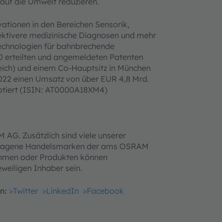
auf die Umwelt reduzieren.
ationen in den Bereichen Sensorik,
ffektivere medizinische Diagnosen und mehr
Technologien für bahnbrechende
0 erteilten und angemeldeten Patenten
reich) und einem Co-Hauptsitz in München
022 einen Umsatz von über EUR 4,8 Mrd.
otiert (ISIN: AT0000A18XM4)
G. Zusätzlich sind viele unserer
etragene Handelsmarken der ams OSRAM
ehmen oder Produkten können
eiligen Inhaber sein.
en:
>Twitter
>LinkedIn
>Facebook