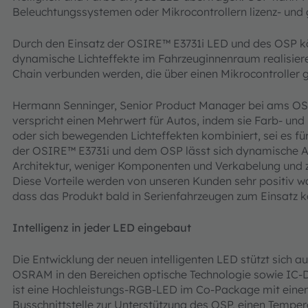
Beleuchtungssystemen oder Mikrocontrollern lizenz- und 
Durch den Einsatz der OSIRE™ E3731i LED und des OSP k
dynamische Lichteffekte im Fahrzeuginnenraum realisiere
Chain verbunden werden, die über einen Mikrocontroller g
Hermann Senninger, Senior Product Manager bei ams O
verspricht einen Mehrwert für Autos, indem sie Farb- und
oder sich bewegenden Lichteffekten kombiniert, sei es fü
der OSIRE™ E3731i und dem OSP lässt sich dynamische A
Architektur, weniger Komponenten und Verkabelung und z
Diese Vorteile werden von unseren Kunden sehr positiv
dass das Produkt bald in Serienfahrzeugen zum Einsatz 
Intelligenz in jeder LED eingebaut
Die Entwicklung der neuen intelligenten LED stützt sic
OSRAM in den Bereichen optische Technologie sowie IC-D
ist eine Hochleistungs-RGB-LED im Co-Package mit einem I
Busschnittstelle zur Unterstützung des OSP, einen Tempe