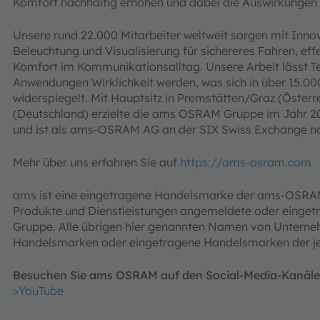
Komfort nachhaltig erhöhen und dabei die Auswirkungen 
Unsere rund 22.000 Mitarbeiter weltweit sorgen mit Innov
Beleuchtung und Visualisierung für sichereres Fahren, e
Komfort im Kommunikationsalltag. Unsere Arbeit lässt 
Anwendungen Wirklichkeit werden, was sich in über 15.00
widerspiegelt. Mit Hauptsitz in Premstätten/Graz (Öster
(Deutschland) erzielte die ams OSRAM Gruppe im Jahr 2
und ist als ams-OSRAM AG an der SIX Swiss Exchange n
Mehr über uns erfahren Sie auf
https://ams-osram.com
ams ist eine eingetragene Handelsmarke der ams-OSRAM A
Produkte und Dienstleistungen angemeldete oder eing
Gruppe. Alle übrigen hier genannten Namen von Untern
Handelsmarken oder eingetragene Handelsmarken der jew
Besuchen Sie ams OSRAM auf den Social-Media-Kanäl
>YouTube