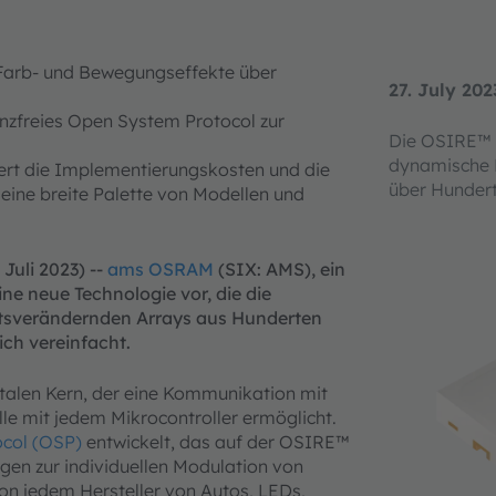
Farb- und Bewegungseffekte über
27. July 202
enzfreies Open System Protocol zur
Die OSIRE™ 
dynamische 
ert die Implementierungskosten und die
über Hunder
eine breite Palette von Modellen und
Juli 2023) --
ams OSRAM
(SIX: AMS), ein
ine neue Technologie vor, die die
ätsverändernden Arrays aus Hunderten
ch vereinfacht.
talen Kern, der eine Kommunikation mit
lle mit jedem Mikrocontroller ermöglicht.
col (OSP)
entwickelt, das auf der OSIRE™
ngen zur individuellen Modulation von
on jedem Hersteller von Autos, LEDs,