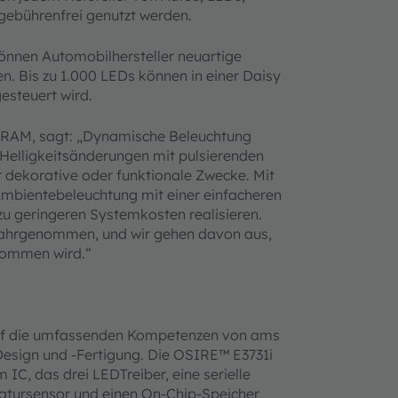
gebührenfrei genutzt werden.
önnen Automobilhersteller neuartige
n. Bis zu 1.000 LEDs können in einer Daisy
esteuert wird.
SRAM, sagt: „Dynamische Beleuchtung
 Helligkeitsänderungen mit pulsierenden
r dekorative oder funktionale Zwecke. Mit
mbientebeleuchtung mit einer einfacheren
u geringeren Systemkosten realisieren.
 wahrgenommen, und wir gehen davon aus,
kommen wird.“
h auf die umfassenden Kompetenzen von ams
esign und -Fertigung. Die OSIRE™ E3731i
C, das drei LEDTreiber, eine serielle
ratursensor und einen On-Chip-Speicher