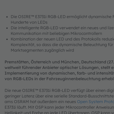
Die OSIRE™ E3731i RGB-LED ermöglicht dynamische 
Hunderte von LEDs
Die intelligente RGB-LED verwendet ein neues und liz
Kommunikation mit beliebigen Mikrocontrollern
Kombination der neuen LED und des Protokolls reduzi
Komplexität, so dass die dynamische Beleuchtung für 
Marktsegmenten zugänglich wird
Premstätten, Österreich und München, Deutschland (27. 
weltweit führender Anbieter optischer Lösungen, stellt e
Implementierung von dynamischen, farb- und intensit
von RGB-LEDs in der Fahrzeuginnenbeleuchtung erhebli
Die neue OSIRE™ E3731i RGB-LED verfügt über einen digi
geringer Latenz über eine serielle Standard-Busschnittste
ams OSRAM hat außerdem ein neues
Open System Proto
E3731i läuft. Mit OSP kann jeder Mikrocontroller Anweisu
Helligkeit und Farbe an jede LED übertragen. OSP kann v