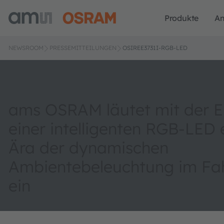
Produkte
A
NEWSROOM
PRESSEMITTEILUNGEN
OSIREE3731I-RGB-LED
ams OSRAM läutet mit der E
einer intelligenten RGB-LED 
Ära der dynamischen
Ambientebeleuchtung im Fa
ein