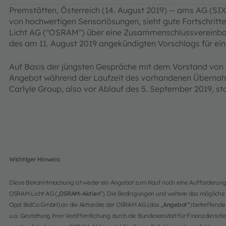
Premstätten, Österreich (14. August 2019) -- ams AG (SIX
von hochwertigen Sensorlösungen, sieht gute Fortschrit
Licht AG ("OSRAM") über eine Zusammenschlussvereinbaru
des am 11. August 2019 angekündigten Vorschlags für ei
Auf Basis der jüngsten Gespräche mit dem Vorstand von
Angebot während der Laufzeit des vorhandenen Übernah
Carlyle Group, also vor Ablauf des 5. September 2019, st
Wichtiger Hinweis:
Diese Bekanntmachung ist weder ein Angebot zum Kauf noch eine Aufforderung
OSRAM Licht AG („
OSRAM-Aktien
“). Die Bedingungen und weitere das mögliche
Opal BidCo GmbH) an die Aktionäre der OSRAM AG (das „
Angebot
“) betreffend
u.a. Gestattung ihrer Veröffentlichung durch die Bundesanstalt für Finanzdienstl