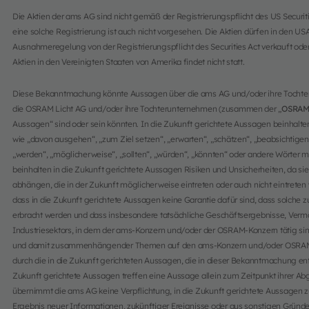
Die Aktien der ams AG sind nicht gemäß der Registrierungspflicht des US Securiti
eine solche Registrierung ist auch nicht vorgesehen. Die Aktien dürfen in den US
Ausnahmeregelung von der Registrierungspflicht des Securities Act verkauft od
Aktien in den Vereinigten Staaten von Amerika findet nicht statt.
Diese Bekanntmachung könnte Aussagen über die ams AG und/oder ihre Tocht
die OSRAM Licht AG und/oder ihre Tochterunternehmen (zusammen der „
OSRAM
Aussagen“ sind oder sein könnten. In die Zukunft gerichtete Aussagen beinhalt
wie „davon ausgehen“, „zum Ziel setzen“, „erwarten“, „schätzen“, „beabsichtigen“,
„werden“, „möglicherweise“, „sollten“, „würden“, „könnten“ oder andere Wörter m
beinhalten in die Zukunft gerichtete Aussagen Risiken und Unsicherheiten, da s
abhängen, die in der Zukunft möglicherweise eintreten oder auch nicht eintret
dass in die Zukunft gerichtete Aussagen keine Garantie dafür sind, dass solche 
erbracht werden und dass insbesondere tatsächliche Geschäftsergebnisse, Vermö
Industriesektors, in dem der ams-Konzern und/oder der OSRAM-Konzern tätig si
und damit zusammenhängender Themen auf den ams-Konzern und/oder OSRAM-K
durch die in die Zukunft gerichteten Aussagen, die in dieser Bekanntmachung en
Zukunft gerichtete Aussagen treffen eine Aussage allein zum Zeitpunkt ihrer Abg
übernimmt die ams AG keine Verpflichtung, in die Zukunft gerichtete Aussagen zu a
Ergebnis neuer Informationen, zukünftiger Ereignisse oder aus sonstigen Gründe