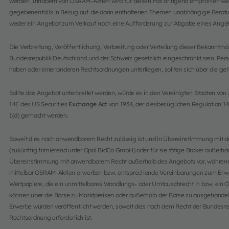
werden. Inhabern von OSRAM-Aktien wird für diesen Fall dringend empfohlen we
gegebenenfalls in Bezug auf die darin enthaltenen Themen unabhängige Beratu
weder ein Angebot zum Verkauf noch eine Aufforderung zur Abgabe eines Angeb
Die Verbreitung, Veröffentlichung, Verbreitung oder Verteilung dieser Bekannt
Bundesrepublik Deutschland und der Schweiz gesetzlich eingeschränkt sein. Pers
haben oder einer anderen Rechtsordnungen unterliegen, sollten sich über die g
Sollte das Angebot unterbreitet werden, würde es in den Vereinigten Staaten von
14E des US Securities
Exchange Act
von 1934, der diesbezüglichen Regulation 1
1(d) gemacht werden.
Soweit dies nach anwendbarem Recht zulässig ist und in Übereinstimmung mit d
(zukünftig firmierend unter Opal BidCo GmbH) oder für sie tätige Broker außerha
Übereinstimmung mit anwendbarem Recht außerhalb des Angebots vor, während 
mittelbar OSRAM-Aktien erwerben bzw. entsprechende Vereinbarungen zum Erwerb 
Wertpapiere, die ein unmittelbares Wandlungs- oder Umtauschrecht in bzw. ein
können über die Börse zu Marktpreisen oder außerhalb der Börse zu ausgehandelt
Erwerbe würden veröffentlicht werden, soweit dies nach dem Recht der Bundesre
Rechtsordnung erforderlich ist.