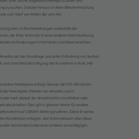
rden, eine solche Angebotsunterlage zu lesen und
ng zu suchen. Darüber hinaus ist diese Bekanntmachung
ots zum Kauf von Aktien der ams AG.
machung kann in Rechtsordnungen außerhalb der
onen, die ihren Wohnsitz in einer anderen Rechtsordnung
eltenden Anforderungen informieren und diese beachten.
 Amerika auf der Grundlage und unter Einhaltung von Section
4E und unter Berücksichtigung der Ausnahme in Rule 14d-
eutscher Marktpraxis erfolgt, können die F19-534 GmbH
lb der Vereinigten Staaten von Amerika und in
oder nach Ablauf der Annahmefrist unmittelbar oder
abschließen. Dies gilt in gleicher Weise für andere
 Optionsrecht auf OSRAM-Aktien gewähren. Diese Erwerbe
en Konditionen erfolgen. Alle Informationen über diese
publik Deutschland oder einer anderen einschlägigen