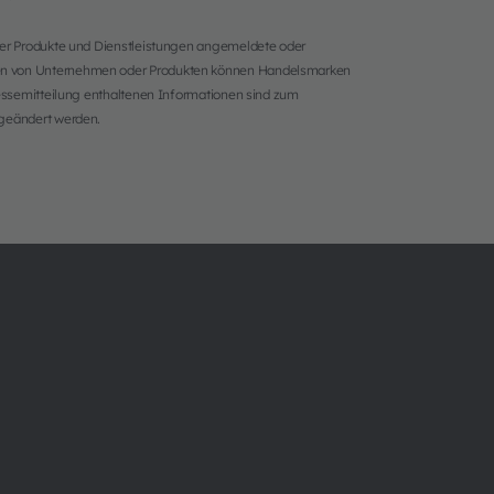
rer Produkte und Dienstleistungen angemeldete oder
men von Unternehmen oder Produkten können Handelsmarken
ressemitteilung enthaltenen Informationen sind zum
 geändert werden.
Über ams OSRAM
Support
Newsroom
Produkt Sele
Investor Relations
Download Ce