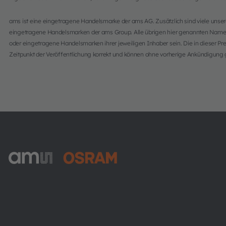
ams ist eine eingetragene Handelsmarke der ams AG. Zusätzlich sind viele unse
eingetragene Handelsmarken der ams Group. Alle übrigen hier genannten Na
oder eingetragene Handelsmarken ihrer jeweiligen Inhaber sein. Die in dieser P
Zeitpunkt der Veröffentlichung korrekt und können ohne vorherige Ankündigung
ams-OSRAM AG
Tobelbader Straße 30
8141 Premstaetten
Austria