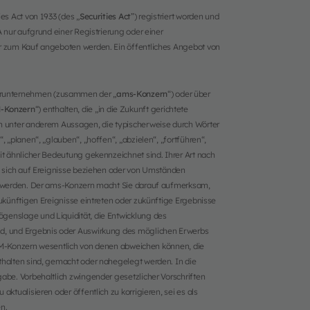
es Act von 1933 (des „
Securities Act
”) registriert worden und
A nur aufgrund einer Registrierung oder einer
er zum Kauf angeboten werden. Ein öffentliches Angebot von
erunternehmen (zusammen der „
ams-Konzern
“) oder über
-Konzern
“) enthalten, die „in die Zukunft gerichtete
en unter anderem Aussagen, die typischerweise durch Wörter
 „planen“, „glauben“, „hoffen“, „abzielen“, „fortführen“,
it ähnlicher Bedeutung gekennzeichnet sind. Ihrer Art nach
ie sich auf Ereignisse beziehen oder von Umständen
en werden. Der ams-Konzern macht Sie darauf aufmerksam,
zukünftigen Ereignisse eintreten oder zukünftige Ergebnisse
genslage und Liquidität, die Entwicklung des
nd, und Ergebnis oder Auswirkung des möglichen Erwerbs
onzern wesentlich von denen abweichen können, die
thalten sind, gemacht oder nahegelegt werden. In die
abe. Vorbehaltlich zwingender gesetzlicher Vorschriften
ktualisieren oder öffentlich zu korrigieren, sei es als
n.