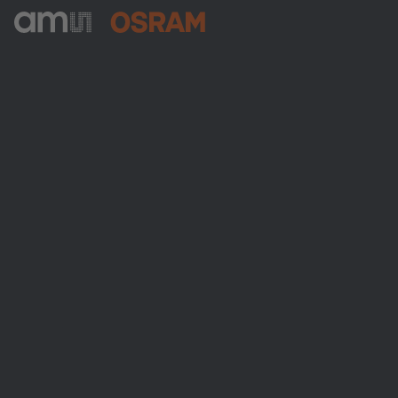
ams-OSRAM AG
Tobelbader Straße 30
8141 Premstaetten
Austria
Phone:
+43 3136 500-0
Über ams OSRAM
Newsroom
Investor Relations
Nachhaltigkeit
Standorte & Distribution
Karriere
Barrierefreiheit