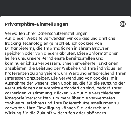
Support
Produkt Selektor
Download Center
Tools
Kundenanfragen
Technischer Support
Partner Netzwerk
Whistleblowing
© 2026 ams-OSRAM AG. All rights reserved.
Datenschutzerklärung
Nutzungsbedingungen
Terms of Trade