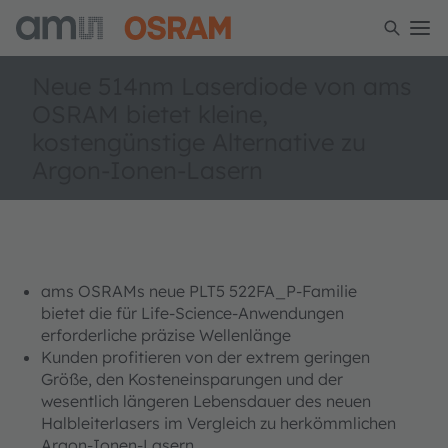
Neue 514nm Laserdiode von ams
OSRAM bietet kleine,
kostengünstige Alternative zu
Argon-Ionen-Lasern
ams OSRAMs neue PLT5 522FA_P-Familie
bietet die für Life-Science-Anwendungen
erforderliche präzise Wellenlänge
Kunden profitieren von der extrem geringen
Größe, den Kosteneinsparungen und der
wesentlich längeren Lebensdauer des neuen
Halbleiterlasers im Vergleich zu herkömmlichen
Argon-Ionen-Lasern