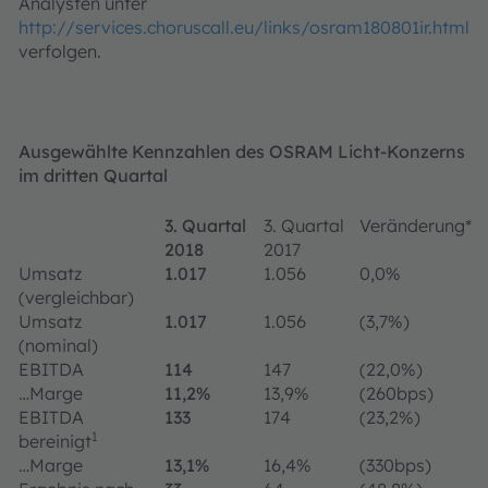
Analysten unter
http://services.choruscall.eu/links/osram180801ir.html
verfolgen.
Ausgewählte Kennzahlen des OSRAM Licht-Konzerns
im dritten Quartal
3. Quartal
3. Quartal
Veränderung*
2018
2017
Umsatz
1.017
1.056
0,0%
(vergleichbar)
Umsatz
1.017
1.056
(3,7%)
(nominal)
EBITDA
114
147
(22,0%)
…Marge
11,2%
13,9%
(260bps)
EBITDA
133
174
(23,2%)
1
bereinigt
…Marge
13,1%
16,4%
(330bps)