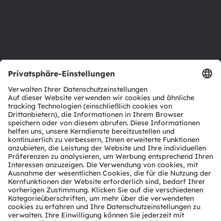
Karriere
Barrierefreiheit
Support
Produkt Selektor
Download Center
Tools
Kundenanfragen
Technischer Support
Partner Netzwerk
Whistleblowing
© 2026 ams-OSRAM AG. All rights reserved.