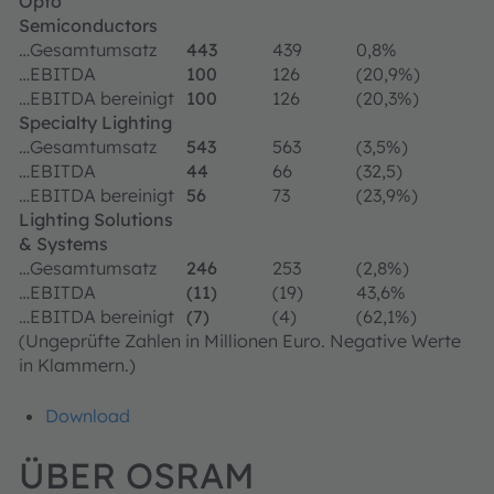
Opto
Semiconductors
…Gesamtumsatz
443
439
0,8%
…EBITDA
100
126
(20,9%)
…EBITDA bereinigt
100
126
(20,3%)
Specialty Lighting
…Gesamtumsatz
543
563
(3,5%)
…EBITDA
44
66
(32,5)
…EBITDA bereinigt
56
73
(23,9%)
Lighting Solutions
& Systems
…Gesamtumsatz
246
253
(2,8%)
…EBITDA
(11)
(19)
43,6%
…EBITDA bereinigt
(7)
(4)
(62,1%)
(Ungeprüfte Zahlen in Millionen Euro. Negative Werte
in Klammern.)
Download
ÜBER OSRAM