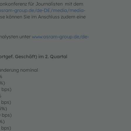
onkonferenz für Journalisten mit dem
osram-group.de/de-DE/media/media-
sse können Sie im Anschluss zudem eine
nalysten unter
www.osram-group.de/de-
tgef. Geschäft) im 2. Quartal
änderung nominal
%
6%)
 bps)
%
 bps)
5%)
 bps)
%)
 bps)