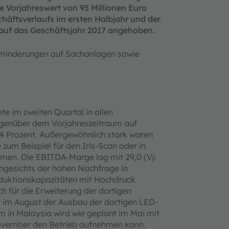
e Vorjahreswert von 95 Millionen Euro
chäftsverlaufs im ersten Halbjahr und der
 auf das Geschäftsjahr 2017 angehoben.
tminderungen auf Sachanlagen sowie
e im zweiten Quartal in allen
genüber dem Vorjahreszeitraum auf
24 Prozent. Außergewöhnlich stark waren
zum Beispiel für den Iris-Scan oder in
en. Die EBITDA-Marge lag mit 29,0 (Vj:
ngesichts der hohen Nachfrage in
duktionskapazitäten mit Hochdruck
h für die Erweiterung der dortigen
t im August der Ausbau der dortigen LED-
 in Malaysia wird wie geplant im Mai mit
November den Betrieb aufnehmen kann.