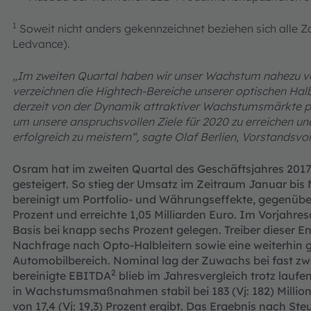
1
Soweit nicht anders gekennzeichnet beziehen sich alle Z
Ledvance).
„
Im zweiten Quartal haben wir unser Wachstum nahezu v
verzeichnen
die Hightech-Bereiche unserer optischen Halb
derzeit von der Dynamik attraktiver Wachstumsmärkte prof
um unsere anspruchsvollen Ziele für 2020 zu erreichen u
erfolgreich zu meistern“, sagte
Olaf Berlien, Vorstandsvo
Osram hat im zweiten Quartal des Geschäftsjahres 20
gesteigert. So stieg der Umsatz im Zeitraum Januar bis M
bereinigt um Portfolio- und Währungseffekte, gegenüb
Prozent und erreichte 1,05 Milliarden Euro. Im Vorjahr
Basis bei knapp sechs Prozent gelegen. Treiber dieser 
Nachfrage nach Opto-Halbleitern sowie eine weiterhin
Automobilbereich. Nominal lag der Zuwachs bei fast zw
2
bereinigte EBITDA
blieb im Jahresvergleich trotz laufe
in Wachstumsmaßnahmen stabil bei 183 (Vj: 182) Million
von 17,4 (Vj: 19,3) Prozent ergibt
. Das Ergebnis nach Ste