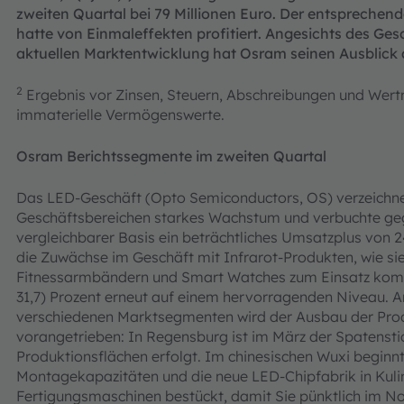
zweiten Quartal bei 79 Millionen Euro. Der entsprechend
hatte von Einmaleffekten profitiert. Angesichts des Ges
aktuellen Marktent­wicklung hat Osram seinen Ausblick
2
Ergebnis vor Zinsen, Steuern, Abschreibungen und Wer
immaterielle Vermögenswerte.
Osram Berichtssegmente im zweiten Quartal
Das LED-Geschäft (Opto Semiconductors, OS) verzeichnet
Geschäftsbereichen starkes Wachstum und verbuchte ge
vergleichbarer Basis ein beträchtliches Umsatzplus von 
die Zuwächse im Geschäft mit Infrarot-Produkten, wie sie 
Fitnessarmbändern und Smart Watches zum Einsatz komm
31,7) Prozent erneut auf einem hervorragenden Niveau. A
verschiedenen Marktsegmenten wird der Ausbau der Pro
vorangetrieben: In Regensburg ist im März der Spatenstic
Produktionsflächen erfolgt. Im chinesischen Wuxi beginn
Montagekapazitäten und die neue LED-Chipfabrik in Kulim
Fertigungsmaschinen bestückt, damit Sie pünktlich im 