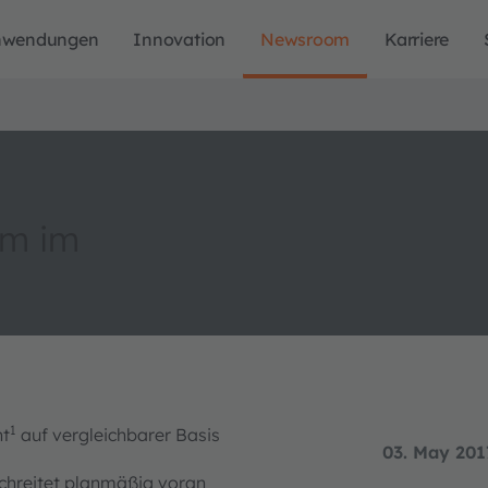
nwendungen
Innovation
Newsroom
Karriere
um im
1
nt
auf vergleichbarer Basis
03. May 201
chreitet planmäßig voran