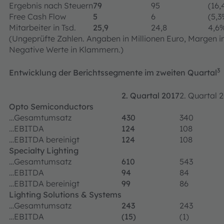
Ergebnis nach Steuern
79
95
(16,
Free Cash Flow
5
6
(5,3
Mitarbeiter in Tsd.
25,9
24,8
4,6
(Ungeprüfte Zahlen. Angaben in Millionen Euro, Margen in 
Negative Werte in Klammern.)
3
Entwicklung der Berichtssegmente im zweiten Quartal
2. Quartal 2017
2. Quartal 
Opto Semiconductors
…Gesamtumsatz
430
340
…EBITDA
124
108
…EBITDA bereinigt
124
108
Specialty Lighting
…Gesamtumsatz
610
543
…EBITDA
94
84
…EBITDA bereinigt
99
86
Lighting Solutions & Systems
…Gesamtumsatz
243
243
…EBITDA
(15)
(1)