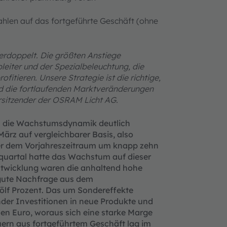
ahlen auf das fortgeführte Geschäft (ohne
erdoppelt.
Die größten Anstiege
leiter und der Spezialbeleuchtung, die
itieren. Unsere Strategie ist die richtige,
nd die fortlaufenden Marktveränderungen
rsitzender der OSRAM Licht AG.
17 die Wachstumsdynamik deutlich
ärz auf vergleich­barer Basis,
also
er dem Vorjahreszeitraum um knapp zehn
esquartal hatte das Wachstum auf dieser
Entwicklung waren die anhaltend hohe
 gute Nachfrage aus dem
ölf Prozent. Das um
Sondereffekte
nder Investitionen in neue Produkte und
en Euro, woraus sich eine starke Marge
uern aus fort­geführtem Geschäft lag im