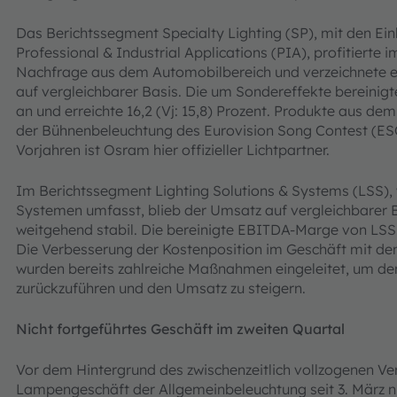
Das Berichtssegment Specialty Lighting (SP), mit den Ei
Professional & Industrial Applications (PIA), profitierte 
Nachfrage aus dem Automobilbereich und verzeichnete 
auf vergleichbarer Basis. Die um Sondereffekte bereinig
an und erreichte 16,2 (Vj: 15,8) Prozent. Produkte aus d
der Bühnenbeleuchtung des Eurovision Song Contest (ESC
Vorjahren ist Osram hier offizieller Lichtpartner.
Im Berichtssegment Lighting Solutions & Systems (LSS),
Systemen umfasst, blieb der Umsatz auf vergleichbarer 
weitgehend stabil. Die bereinigte EBITDA-Marge von LSS la
Die Verbesserung der Kostenposition im Geschäft mit den 
wurden bereits zahlreiche Maßnahmen eingeleitet, um den
zurückzuführen und den Umsatz zu steigern.
Nicht fortgeführtes Geschäft im zweiten Quartal
Vor dem Hintergrund des zwischenzeitlich vollzogenen V
Lampengeschäft der Allgemeinbeleuchtung seit 3. März ni