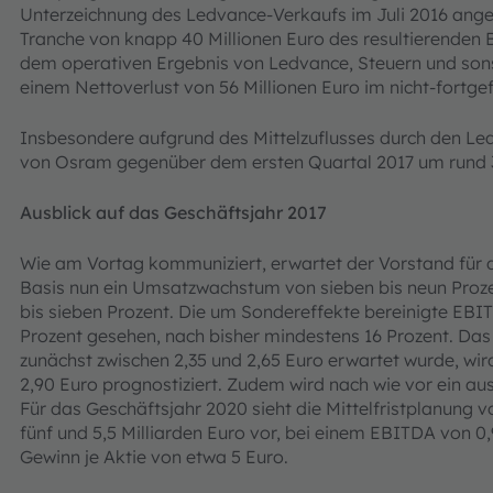
Unterzeichnung des Ledvance-Verkaufs im Juli 2016 ange
Tranche von knapp 40 Millionen Euro des resultierenden 
dem operativen Ergebnis von Ledvance, Steuern und sons
einem Nettoverlust von 56 Millionen Euro im nicht-fortge
Insbesondere aufgrund des Mittelzuflusses durch den Led
von Osram gegenüber dem ersten Quartal 2017 um rund 30
Ausblick auf das Geschäftsjahr 2017
Wie am Vortag kommuniziert, erwartet der Vorstand für d
Basis nun ein Umsatzwachstum von sieben bis neun Prozent
bis sieben Prozent. Die um Sondereffekte bereinigte EBI
Prozent gesehen, nach bisher mindestens 16 Prozent. Das 
zunächst zwischen 2,35 und 2,65 Euro erwartet wurde, wir
2,90 Euro prognostiziert. Zudem wird nach wie vor ein au
Für das Geschäftsjahr 2020 sieht die Mittelfristplanung 
fünf und 5,5 Milliarden Euro vor, bei einem EBITDA von 0,
Gewinn je Aktie von etwa 5 Euro.