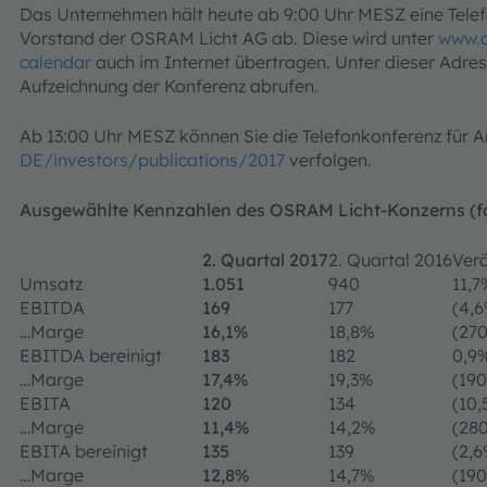
Das Unternehmen hält heute ab 9:00 Uhr MESZ eine Telef
Vorstand der OSRAM Licht AG ab. Diese wird unter
www.
calendar
auch im Internet übertragen. Unter dieser Adre
Aufzeichnung der Konferenz abrufen.
Ab 13:00 Uhr MESZ können Sie die Telefonkonferenz für A
DE/investors/publications/2017
verfolgen.
Ausgewählte Kennzahlen des OSRAM Licht-Konzerns (for
2. Quartal 2017
2. Quartal 2016
Ver
Umsatz
1.051
940
11,7
EBITDA
169
177
(4,
…Marge
16,1%
18,8%
(270
EBITDA bereinigt
183
182
0,9
…Marge
17,4%
19,3%
(190
EBITA
120
134
(10,
…Marge
11,4%
14,2%
(280
EBITA bereinigt
135
139
(2,6
…Marge
12,8%
14,7%
(190