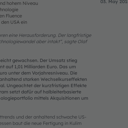
03. May 201
tend hohem Niveau
hnologie
en Fluence
n den USA ein
ren eine Herausforderung. Der langfristige
hnologiewandel aber intakt“, sagte Olaf
leicht gewachsen. Der Umsatz stieg
nt auf 1,01 Milliarden Euro. Das um
Euro unter dem Vorjahresniveau. Die
 anhaltend starken Wechselkurseffekten
al. Ungeachtet der kurzfristigen Effekte
ram setzt dafür auf halbleiterbasierte
ologieportfolio mittels Akquisitionen um
rkttrends und der anhaltend schwache US-
essen baut die neue Fertigung in Kulim