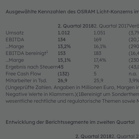
Ausgewählte Kennzahlen des OSRAM Licht-Konzerns im
2. Quartal 2018
2. Quartal 2017
Ver
Umsatz
1.012
1.051
(3,7
EBITDA
134
169
(20,
…Marge
13,2%
16,1%
(29
1
EBITDA bereinigt
153
183
(16,
…Marge
15,1%
17,4%
(23
Ergebnis nach Steuern
45
79
(43
Free Cash Flow
(132)
5
n.a.
Mitarbeiter in Tsd.
26,9
25,9
3,9
(Ungeprüfte Zahlen. Angaben in Millionen Euro, Margen in 
Negative Werte in Klammern.)(1Bereinigt um Sondertheme
wesentliche rechtliche und regulatorische Themen sowie
Entwicklung der Berichtssegmente im zweiten Quartal
2. Quartal 2018
2. Quartal 