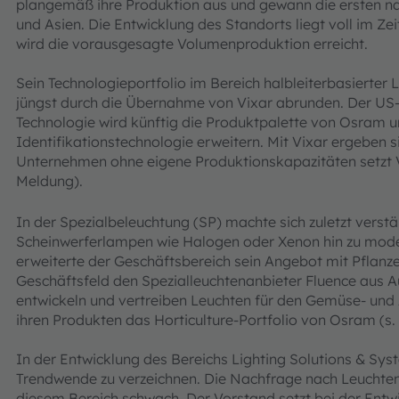
plangemäß ihre Produktion aus und gewann die ersten 
und Asien. Die Entwicklung des Standorts liegt voll im Z
wird die vorausgesagte Volumenproduktion erreicht.
Sein Technologieportfolio im Bereich halbleiterbasierter
jüngst durch die Übernahme von Vixar abrunden. Der US
Technologie wird künftig die Produktpalette von Osram
Identifikationstechnologie erweitern. Mit Vixar ergeben s
Unternehmen ohne eigene Produktionskapazitäten setzt Vi
Meldung).
In der Spezialbeleuchtung (SP) machte sich zuletzt vers
Scheinwerferlampen wie Halogen oder Xenon hin zu mod
erweiterte der Geschäftsbereich sein Angebot mit Pflanz
Geschäftsfeld den Spezialleuchtenanbieter Fluence aus 
entwickeln und vertreiben Leuchten für den Gemüse- und
ihren Produkten das Horticulture-Portfolio von Osram (s
In der Entwicklung des Bereichs Lighting Solutions & Sy
Trendwende zu verzeichnen. Die Nachfrage nach Leuchten,
diesem Bereich schwach. Der Vorstand setzt bei der Entw