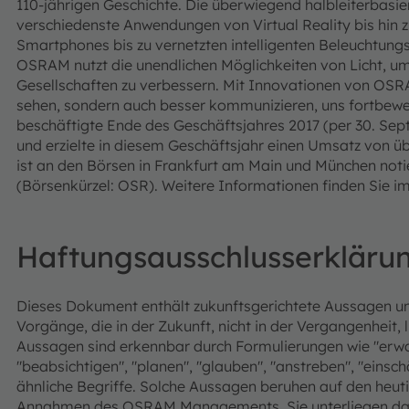
110-jährigen Geschichte. Die überwiegend halbleiterbasi
verschiedenste Anwendungen von Virtual Reality bis hi
Smartphones bis zu vernetzten intelligenten Beleuchtun
OSRAM nutzt die unendlichen Möglichkeiten von Licht, 
Gesellschaften zu verbessern.
Mit Innovationen von OSRA
sehen, sondern auch besser kommunizieren, uns fortbewe
beschäftigte Ende des Geschäftsjahres 2017 (per 30. Sep
und erzielte in diesem Geschäftsjahr einen Umsatz von ü
ist an den Börsen in Frankfurt am Main und München not
(Börsenkürzel: OSR). Weitere Informationen finden Sie im
Haftungsausschlusserkläru
Dieses Dokument enthält zukunftsgerichtete Aussagen u
Vorgänge, die in der Zukunft, nicht in der Vergangenheit, 
Aussagen sind erkennbar durch Formulierungen wie "erwart
"beabsichtigen", "planen", "glauben", "anstreben", "einsc
ähnliche Begriffe. Solche Aussagen beruhen auf den he
Annahmen des OSRAM Managements. Sie unterliegen dahe