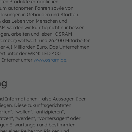
erten Produkte ermöglichen
n zum autonomen Fahren sowie von
gslösungen in Gebäuden und Städten.
um das Leben von Menschen und
M werden wir künftig nicht nur besser
gen, arbeiten und leben.
OSRAM
tember) weltweit rund 26.400 Mitarbeiter
ber 4,1 Milliarden Euro. Das Unternehmen
iert unter der WKN: LED 400
 Internet unter
www.osram.de
.
ng
nd Informationen – also Aussagen über
liegen. Diese zukunftsgerichteten
en", "wollen", "antizipieren",
hätzen", "werden", "vorhersagen" oder
utigen Erwartungen und bestimmten
r einer Reihe von Risiken und