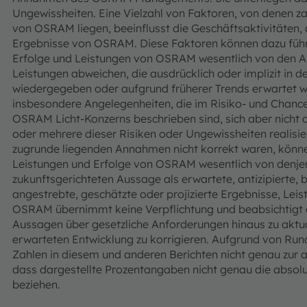
Ungewissheiten. Eine Vielzahl von Faktoren, von denen za
von OSRAM liegen, beeinflusst die Geschäftsaktivitäten, 
Ergebnisse von OSRAM. Diese Faktoren können dazu führe
Erfolge und Leistungen von OSRAM wesentlich von den A
Leistungen abweichen, die ausdrücklich oder implizit in 
wiedergegeben oder aufgrund früherer Trends erwartet w
insbesondere Angelegenheiten, die im Risiko- und Chanc
OSRAM Licht-Konzerns beschrieben sind, sich aber nicht a
oder mehrere dieser Risiken oder Ungewissheiten realisier
zugrunde liegenden Annahmen nicht korrekt waren, könne
Leistungen und Erfolge von OSRAM wesentlich von denjen
zukunftsgerichteten Aussage als erwartete, antizipierte, 
angestrebte, geschätzte oder projizierte Ergebnisse, Lei
OSRAM übernimmt keine Verpflichtung und beabsichtigt a
Aussagen über gesetzliche Anforderungen hinaus zu aktual
erwarteten Entwicklung zu korrigieren. Aufgrund von Rund
Zahlen in diesem und anderen Berichten nicht genau z
dass dargestellte Prozentangaben nicht genau die absolut
beziehen.