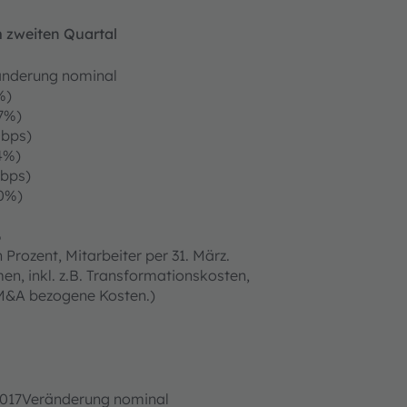
 zweiten Quartal
änderung nominal
%)
7%)
0bps)
4%)
0bps)
,0%)
%
Prozent, Mitarbeiter per 31. März.
n, inkl. z.B. Transformationskosten,
 M&A bezogene Kosten.)
2017
Veränderung nominal