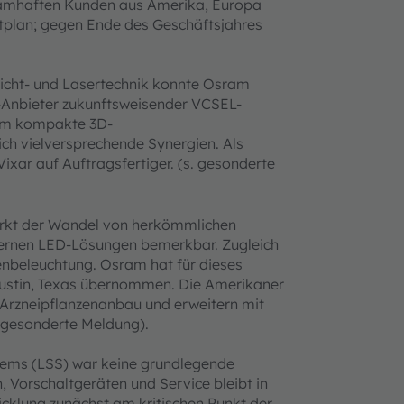
namhaften Kunden aus Amerika, Europa
eitplan; gegen Ende des Geschäftsjahres
 Licht- und Lasertechnik konnte Osram
-Anbieter zukunftsweisender VCSEL-
 um kompakte 3D-
ich vielversprechende Synergien. Als
xar auf Auftragsfertiger. (s. gesonderte
tärkt der Wandel von herkömmlichen
ernen LED-Lösungen bemerkbar. Zugleich
enbeleuchtung. Osram hat für dieses
Austin, Texas übernommen. Die Amerikaner
 Arzneipflanzenanbau und erweitern mit
. gesonderte Meldung).
stems (LSS) war keine grundlegende
 Vorschaltgeräten und Service bleibt in
icklung zunächst am kritischen Punkt der