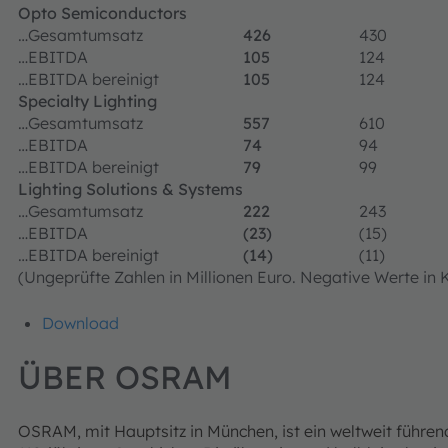
Opto Semiconductors
…Gesamtumsatz
426
430
…EBITDA
105
124
…EBITDA bereinigt
105
124
Specialty Lighting
…Gesamtumsatz
557
610
…EBITDA
74
94
…EBITDA bereinigt
79
99
Lighting Solutions & Systems
…Gesamtumsatz
222
243
…EBITDA
(23)
(15)
…EBITDA bereinigt
(14)
(11)
(Ungeprüfte Zahlen in Millionen Euro. Negative Werte in
Download
ÜBER OSRAM
OSRAM, mit Hauptsitz in München, ist ein weltweit führe