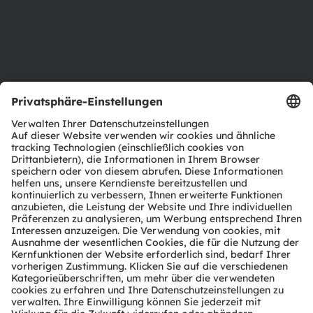
Karriere
Barrierefreiheit
Support
Produkt Selektor
Download Center
Tools
Kundenanfragen
Technischer Support
Partner Netzwerk
Whistleblowing
© 2026 ams-OSRAM AG. All rights reserved.