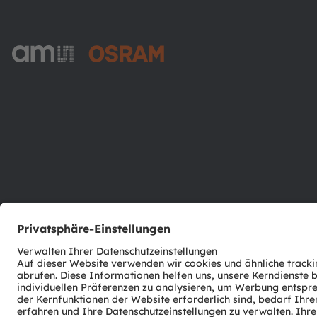
ams-OSRAM AG
Tobelbader Straße 30
8141 Premstaetten
Austria
Phone:
+43 3136 500-0
© 2026 ams-OSRAM AG. All rights reserved.