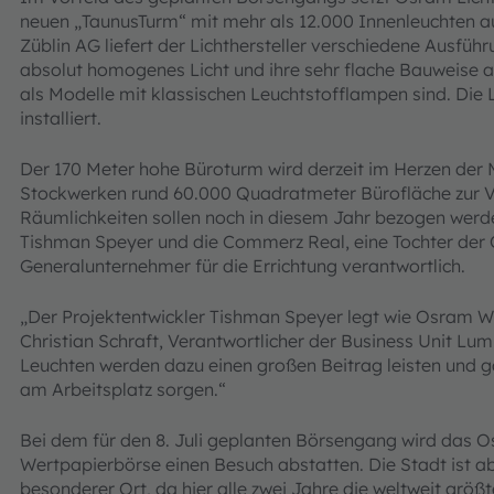
neuen „TaunusTurm“ mit mehr als 12.000 Innenleuchten a
Züblin AG liefert der Lichthersteller verschiedene Ausfüh
absolut homogenes Licht und ihre sehr flache Bauweise a
als Modelle mit klassischen Leuchtstofflampen sind. Die 
installiert.
Der 170 Meter hohe Büroturm wird derzeit im Herzen der 
Stockwerken rund 60.000 Quadratmeter Bürofläche zur Ve
Räumlichkeiten sollen noch in diesem Jahr bezogen werd
Tishman Speyer und die Commerz Real, eine Tochter der 
Generalunternehmer für die Errichtung verantwortlich.
„Der Projektentwickler
Tishman Speyer legt wie Osram We
Christian Schraft, Verantwortlicher der Business Unit L
Leuchten werden dazu einen großen Beitrag leisten und 
am Arbeitsplatz sorgen.“
Bei dem für den 8. Juli geplanten Börsengang wird das
Wertpapierbörse einen Besuch abstatten. Die Stadt ist ab
besonderer Ort, da hier alle zwei Jahre die weltweit größt