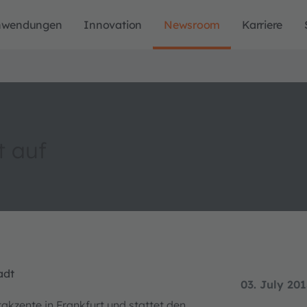
nwendungen
Innovation
Newsroom
Karriere
t auf
adt
03. July 20
kzente in Frankfurt und stattet den