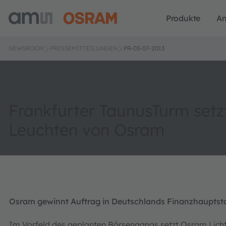
Produkte
A
NEWSROOM
PRESSEMITTEILUNGEN
PR-03-07-2013
Frankfurter TaunusTurm setz
Leuchten von Osram
Osram gewinnt Auftrag in Deutschlands Finanzhauptst
Im Vorfeld des geplanten Börsengangs setzt Osram Lichta