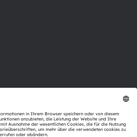
ktor
nter
agen
Support
zwerk
ng
Trade
Impressum