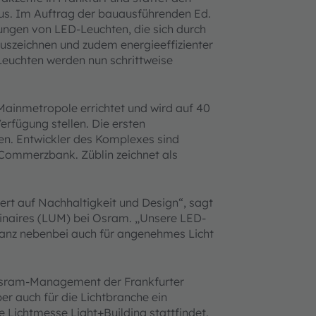
us. Im Auftrag der bauausführenden Ed.
rungen von LED-Leuchten, die sich durch
uszeichnen und zudem energieeffizienter
Leuchten werden nun schrittweise
Mainmetropole errichtet und wird auf 40
rfügung stellen. Die ersten
en. Entwickler des Komplexes sind
Commerzbank. Züblin zeichnet als
rt auf Nachhaltigkeit und Design“, sagt
uminaires (LUM) bei Osram. „Unsere LED-
ganz nebenbei auch für angenehmes Licht
 Osram-Management der Frankfurter
er auch für die Lichtbranche ein
e Lichtmesse Light+Building stattfindet.