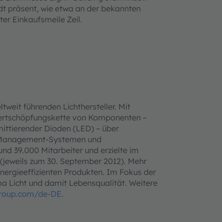
dt präsent, wie etwa an der bekannten
er Einkaufsmeile Zeil.
tweit führenden Lichthersteller. Mit
ertschöpfungskette von Komponenten –
mittierender Dioden (LED) – über
ht-Management-Systemen und
d 39.000 Mitarbeiter und erzielte im
 (jeweils zum 30. September 2012). Mehr
nergieeffizienten Produkten. Im Fokus der
ma Licht und damit Lebensqualität. Weitere
roup.com/de-DE
.