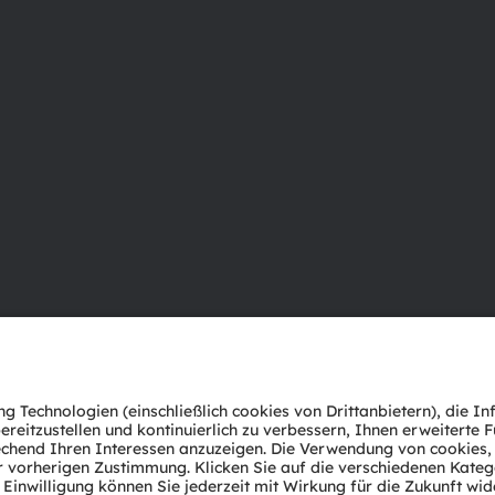
Über ams OSRAM
Support
Newsroom
Produkt Sele
Investor Relations
Download Ce
Nachhaltigkeit
Tools
Standorte & Distribution
Kundenanfr
Karriere
Technischer 
Barrierefreiheit
Partner Net
Whistleblowi
Datenschutzerklärung
Nutzungsbedingungen
Terms of 