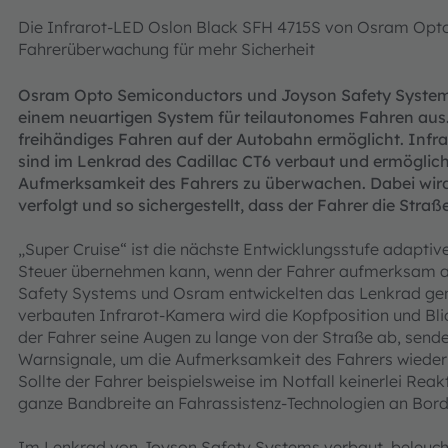
Die Infrarot-LED Oslon Black SFH 4715S von Osram Opt
Fahrerüberwachung für mehr Sicherheit
Osram Opto Semiconductors und Joyson Safety Systems
einem neuartigen System für teilautonomes Fahren aus. 
freihändiges Fahren auf der Autobahn ermöglicht. In
sind im Lenkrad des Cadillac CT6 verbaut und ermögli
Aufmerksamkeit des Fahrers zu überwachen. Dabei wird
verfolgt und so sichergestellt, dass der Fahrer die Straß
„Super Cruise“ ist die nächste Entwicklungsstufe adaptiv
Steuer übernehmen kann, wenn der Fahrer aufmerksam a
Safety Systems und Osram entwickelten das Lenkrad gem
verbauten Infrarot-Kamera wird die Kopfposition und Bli
der Fahrer seine Augen zu lange von der Straße ab, send
Warnsignale, um die Aufmerksamkeit des Fahrers wieder
Sollte der Fahrer beispielsweise im Notfall keinerlei Reak
ganze Bandbreite an Fahrassistenz-Technologien an Bord
Im Lenkrad von Joyson Safety Systems verbaut, beleucht