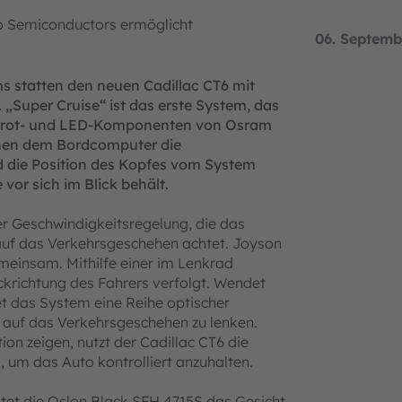
o Semiconductors ermöglicht
06. Septemb
 statten den neuen Cadillac CT6 mit
„Super Cruise“ ist das erste System, das
frarot- und LED-Komponenten von Osram
chen dem Bordcomputer die
 die Position des Kopfes vom System
e vor sich im Blick behält.
er Geschwindigkeitsregelung, die das
uf das Verkehrsgeschehen achtet. Joyson
einsam. Mithilfe einer im Lenkrad
ckrichtung des Fahrers verfolgt. Wendet
et das System eine Reihe optischer
 auf das Verkehrsgeschehen zu lenken.
tion zeigen, nutzt der Cadillac CT6 die
, um das Auto kontrolliert anzuhalten.
et die Oslon Black SFH 4715S das Gesicht