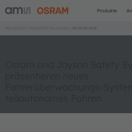
Produkte
A
NEWSROOM
PRESSEMITTEILUNGEN
PR-03-09-2018
Osram und Joyson Safety S
präsentieren neues
Fahrerüberwachungs-System
teilautonomes Fahren