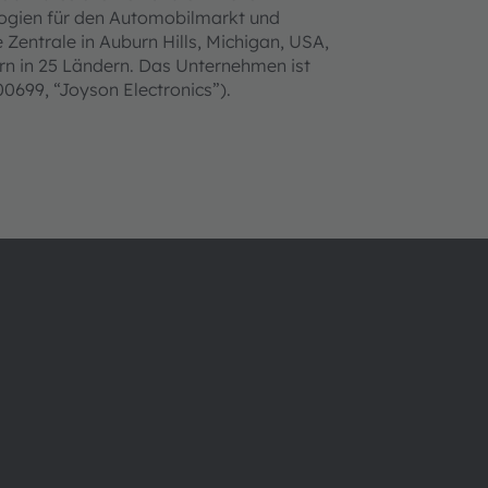
ogien für den Automobilmarkt und
Zentrale in Auburn Hills, Michigan, USA,
rn in 25 Ländern. Das Unternehmen ist
0699, “Joyson Electronics”).
Über ams OSRAM
Support
Newsroom
Produkt Sele
Investor Relations
Download Ce