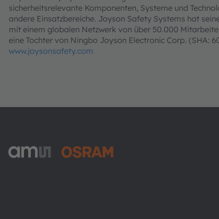
sicherheitsrelevante Komponenten, Systeme und Technol
andere Einsatzbereiche. Joyson Safety Systems hat seine 
mit einem globalen Netzwerk von über 50.000 Mitarbeite
eine Tochter von Ningbo Joyson Electronic Corp. (SHA: 60
www.joysonsafety.com
ams-OSRAM AG
Tobelbader Straße 30
8141 Premstaetten
Austria