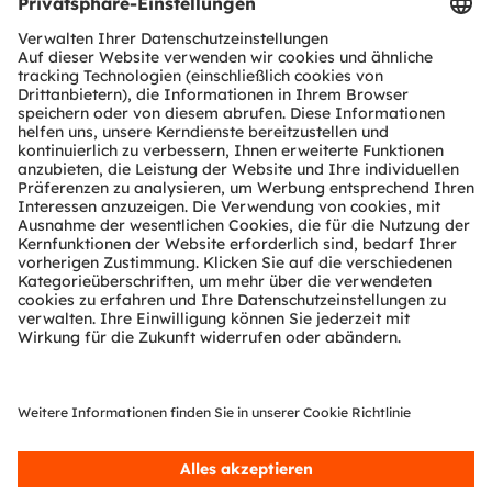
Download Center
Tools
Kundenanfragen
Technischer Support
Partner Netzwerk
Whistleblowing
© 2026 ams-OSRAM AG. All rights reserved.
Datenschutzerklärung
Nutzungsbedingungen
Terms of Trade
Impressum
Cookie Policy
AI Policy
粤ICP备10066670号