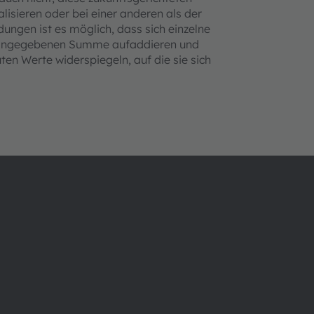
isieren oder bei einer anderen als der
ungen ist es möglich, dass sich einzelne
ur angegebenen Summe aufaddieren und
en Werte widerspiegeln, auf die sie sich
Über ams OSRAM
Support
Newsroom
Produkt Sele
Investor Relations
Download Ce