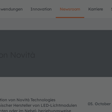
nwendungen
Innovation
Newsroom
Karriere
von Novità
tion von Novità Technologies
05. October
nischer Hersteller von LED-Lichtmodulen
chten oder im Nebel- beziehungsweise