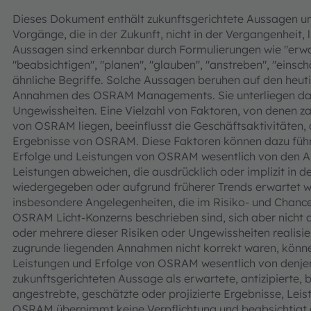
Dieses Dokument enthält zukunftsgerichtete Aussagen u
Vorgänge, die in der Zukunft, nicht in der Vergangenheit, 
Aussagen sind erkennbar durch Formulierungen wie "erwart
"beabsichtigen", "planen", "glauben", "anstreben", "einsc
ähnliche Begriffe. Solche Aussagen beruhen auf den he
Annahmen des OSRAM Managements. Sie unterliegen dahe
Ungewissheiten. Eine Vielzahl von Faktoren, von denen za
von OSRAM liegen, beeinflusst die Geschäftsaktivitäten, 
Ergebnisse von OSRAM. Diese Faktoren können dazu führe
Erfolge und Leistungen von OSRAM wesentlich von den A
Leistungen abweichen, die ausdrücklich oder implizit in 
wiedergegeben oder aufgrund früherer Trends erwartet w
insbesondere Angelegenheiten, die im Risiko- und Chanc
OSRAM Licht-Konzerns beschrieben sind, sich aber nicht a
oder mehrere dieser Risiken oder Ungewissheiten realisier
zugrunde liegenden Annahmen nicht korrekt waren, könne
Leistungen und Erfolge von OSRAM wesentlich von denjen
zukunftsgerichteten Aussage als erwartete, antizipierte, 
angestrebte, geschätzte oder projizierte Ergebnisse, Lei
OSRAM übernimmt keine Verpflichtung und beabsichtigt a