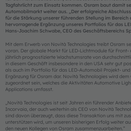
Tagfahrlicht zum Einsatz kommen. Osram baut damit se
Automobilmarkt weiter aus. „Der erfolgreiche Abschluss d
für die Stärkung unserer führenden Stellung im Bereic
hervorragende Ergänzung unseres Portfolios für das LE
Hans-Joachim Schwabe, CEO des Geschäftsbereichs Spe
Mit dem Erwerb von Novità Technologies treibt Osram se
voran. Der globale Markt für LED-Lichtmodule für Front- 
jährlich prognostizierte Wachstumsrate von durchschnittli
in diesem Geschäft insbesondere in den USA sehr gut posi
als auch im Portfolio für das LED-Automobil Projekt- u
Ergänzung für Osram dar. Novità Technologies wird dem
zugeordnet sein, welches die Aktivitäten Automotive Ligh
Applications umfasst.
„Novità Technologies ist seit Jahren ein führender Anbi
Incorvaia, der auch weiterhin als CEO von Novità Techno
sind davon überzeugt, dass diese Transaktion uns mit zu
unterstützen wird, um unseren bisherigen Erfolg weiter au
den neuen Kollegen von Osram zusammenzuarbeiten.”