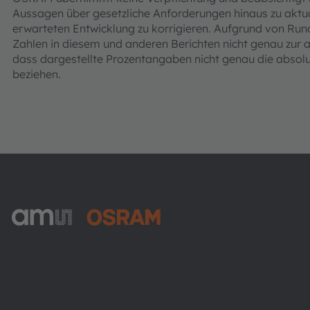
Aussagen über gesetzliche Anforderungen hinaus zu aktual
erwarteten Entwicklung zu korrigieren. Aufgrund von Rund
Zahlen in diesem und anderen Berichten nicht genau z
dass dargestellte Prozentangaben nicht genau die absolut
beziehen.
ams-OSRAM AG
Tobelbader Straße 30
8141 Premstaetten
Austria