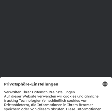
Über ams OSRAM
Newsroom
Investor Relations
Nachhaltigkeit
Standorte & Distribution
Karriere
Barrierefreiheit
Support
Produkt Selektor
Download Center
Tools
Kundenanfragen
Technischer Support