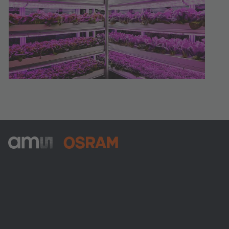
ams-OSRAM AG
Tobelbader Straße 30
8141 Premstaetten
Austria
Phone:
+43 3136 500-0