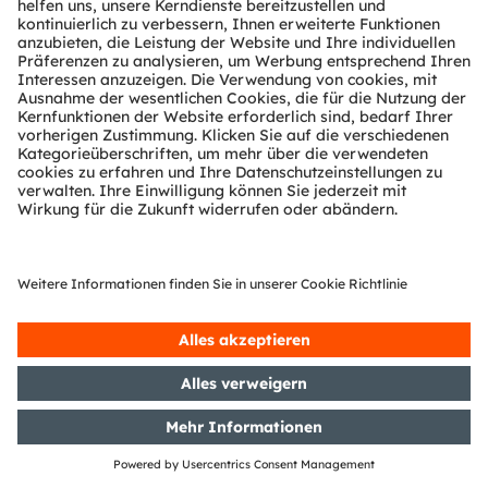
Partner Netzwerk
Whistleblowing
© 2026 ams-OSRAM AG. All rights reserved.
Datenschutzerklärung
Nutzungsbedingungen
Terms of Trade
Impressum
Cookie Policy
AI Policy
粤ICP备10066670号