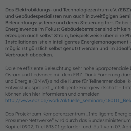
Das Elektrobildungs- und Technologiezentrum e.V. (EBZ)
und Gebäudespezialisten nun auch in zweitägigen Se
Beleuchtungssysteme und deren Steuerung fort. Dabei 
Energiewende im Fokus: Gebäudebetreiber sind oft kein
erzeugen auch selbst Strom, beispielsweise über eine Ph
Installationen ist ein intelligentes Energiemanagement –
möglichst gänzlich selbst genutzt werden und im Ideal
Verbrauch abdecken.
Da eine effiziente Beleuchtung sehr hohe Sparpotenziale b
Osram und Ledvance mit dem EBZ. Dank Förderung durch
und Energie (BMWi) sind die Kurse für Teilnehmer dabei k
Entwicklungsprojekt „Intelligente Energiewirtschaft – In
können sich hier informieren und anmelden:
http://www.ebz.de/work/aktuelle_seminare/180111_Bele
Das Projekt zum Kompetenzzentrum „Intelligente Energiewi
Prosumer-Netzwerke“ wird durch das Bundesministerium 
Kapitel 0902, Titel 893 01 gefördert und läuft vom 07. Apr