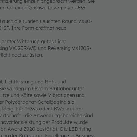
fizierung einzeln angebracht werden. Sie
n bei einer Reichweite von bis zu 635
nd auch die runden Leuchten Round VX80-
P. Ihre Form eröffnet neue
lechter Witterung gutes Licht
rsing VX120R-WD und Reversing VX120S-
licht nachzurüsten.
il, Lichtleistung und Nah- und
Sie wurden im Osram Prüflabor unter
itze und Kälte sowie Vibrationen und
r Polycarbonat-Scheibe sind sie
dsfähig. Für PKWs oder LKWs, auf der
wirtschaft - die Anwendungsbereiche sind
 Innovationsleistung der Produkte wurde
n Award 2020 bestätigt. Die LEDriving
n in der Kategorie „Excellence in Business