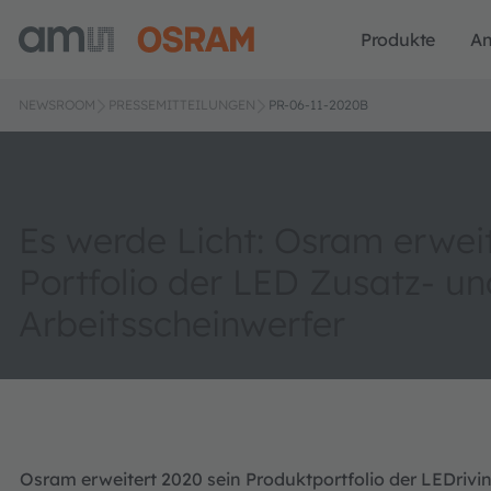
Produkte
A
NEWSROOM
PRESSEMITTEILUNGEN
PR-06-11-2020B
Es werde Licht: Osram erweit
Portfolio der LED Zusatz- un
Arbeitsscheinwerfer
Osram erweitert 2020 sein Produktportfolio der LEDrivi