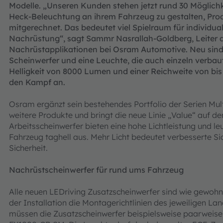
Modelle. „Unseren Kunden stehen jetzt rund 30 Möglichk
Heck-Beleuchtung an ihrem Fahrzeug zu gestalten, Pr
mitgerechnet. Das bedeutet viel Spielraum für individua
Nachrüstung“, sagt Sammr Nasrallah-Goldberg, Leiter d
Nachrüstapplikationen bei Osram Automotive. Neu sind
Scheinwerfer und eine Leuchte, die auch einzeln verbaut
Helligkeit von 8000 Lumen und einer Reichweite von bis 
den Kampf an.
Osram ergänzt sein bestehendes Portfolio der Serien Mult
weitere Produkte und bringt die neue Linie „Value“ auf d
Arbeitsscheinwerfer bieten eine hohe Lichtleistung und l
Fahrzeug taghell aus. Mehr Licht bedeutet verbesserte Si
Sicherheit.
Nachrüstscheinwerfer für rund ums Fahrzeug
Alle neuen LEDriving Zusatzscheinwerfer sind wie gewohn
der Installation die Montagerichtlinien des jeweiligen L
müssen die Zusatzscheinwerfer beispielsweise paarweise