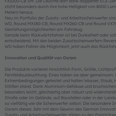
FX1000-CB SM. Die Leuchte darf dank doppelter ECE-Zerti
sticht besonders durch ihre hohe Helligkeit von 8000 Lume
Metern heraus.
Neu im Portfolio der Zusatz- und Arbeitsscheinwerfer si
WD, Round MX180-CB, Round MX260-CB und Round VX70-S
Gestaltungsmöglichkeiten am Fahrzeug.
Gerade beim Rückwärtsfahren ist bei Dunkelheit oder sch
entscheidend. Mit den beiden Zusatzscheinwerfern Reve
WD haben Fahrer die Möglichkeit, jetzt auch das Rückfahr
Innovation und Qualität von Osram
Die Produkte variieren hinsichtlich Form, Größe, Lichtprof
Fernfeldausleuchtung. Eines haben sie aber gemeinsam: 
Extrembedingungen getestet und halten Wasser, Staub, H
Stößen stand. Dank Aluminium-Gehäuse und bruchsichere
besonders leicht, gleichzeitig aber robust und widerstan
Straße oder im Gelände, auf Baustellen oder in der Land
so vielfältig wie die Scheinwerfer selbst. Die besondere
Osram dieses Jahr mit dem Gewinn des German Innovatio
Zusatz- und Arbeitsscheinwerfer zählen zu den Preisträger