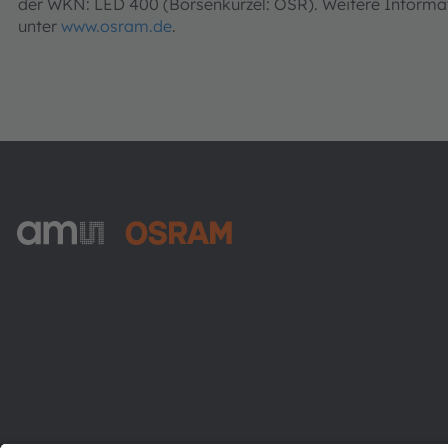
der WKN: LED 400 (Börsenkürzel: OSR). Weitere Informat
unter
www.osram.de
.
ams-OSRAM AG
Tobelbader Straße 30
8141 Premstaetten
Austria
Phone:
+43 3136 500-0