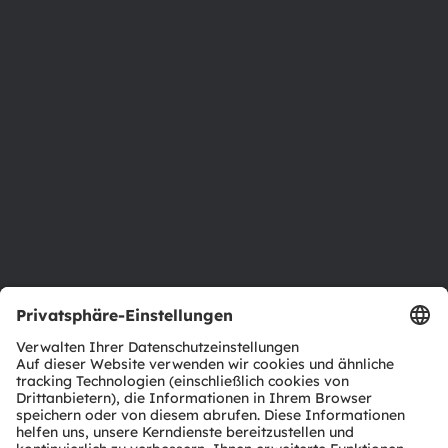
Über ams OSRAM
Newsroom
Investor Relations
Nachhaltigkeit
Standorte & Distribution
Karriere
Barrierefreiheit
Support
Produkt Selektor
Download Center
Tools
Kundenanfragen
Technischer Support
Partner Netzwerk