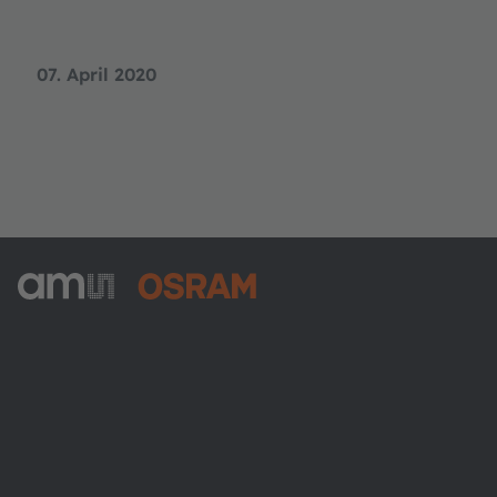
07. April 2020
ams-OSRAM AG
Tobelbader Straße 30
8141 Premstaetten
Austria
Phone:
+43 3136 500-0