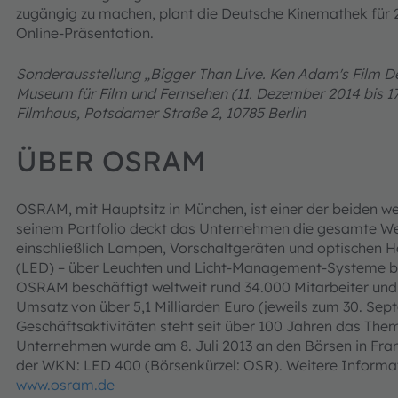
zugängig zu machen, plant die Deutsche Kinemathek für 2
Online-Präsentation.
Sonderausstellung „Bigger Than Live. Ken Adam's Film D
Museum für Film und Fernsehen (11. Dezember 2014 bis 17
Filmhaus, Potsdamer Straße 2, 10785 Berlin
ÜBER OSRAM
OSRAM, mit Hauptsitz in München, ist einer der beiden wel
seinem Portfolio deckt das Unternehmen die gesamte W
einschließlich Lampen, Vorschaltgeräten und optischen Ha
(LED) – über Leuchten und Licht-Management-Systeme bi
OSRAM beschäftigt weltweit rund 34.000 Mitarbeiter und 
Umsatz von über 5,1 Milliarden Euro (jeweils zum 30. Se
Geschäftsaktivitäten steht seit über 100 Jahren das The
Unternehmen wurde am 8. Juli 2013 an den Börsen in Fra
der WKN: LED 400 (Börsenkürzel: OSR). Weitere Informati
www.osram.de