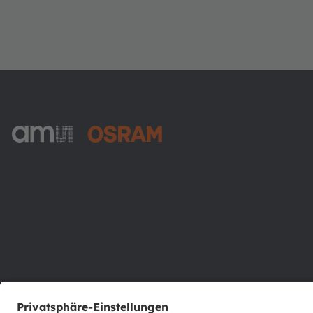
ams-OSRAM AG
Tobelbader Straße 30
8141 Premstaetten
Austria
Phone:
+43 3136 500-0