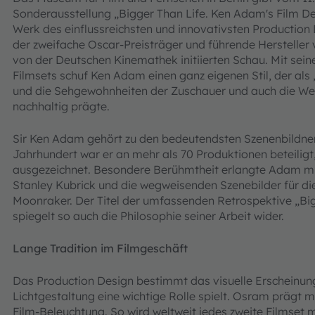
Sonderausstellung „Bigger Than Life. Ken Adam's Film De
Werk des einflussreichsten und innovativsten Production
der zweifache Oscar-Preisträger und führende Hersteller v
von der Deutschen Kinemathek initiierten Schau. Mit sein
Filmsets schuf Ken Adam einen ganz eigenen Stil, der als
und die Sehgewohnheiten der Zuschauer und auch die We
nachhaltig prägte.
Sir Ken Adam gehört zu den bedeutendsten Szenenbildner
Jahrhundert war er an mehr als 70 Produktionen beteiligt
ausgezeichnet. Besondere Berühmtheit erlangte Adam mit
Stanley Kubrick und die wegweisenden Szenebilder für di
Moonraker. Der Titel der umfassenden Retrospektive „Bi
spiegelt so auch die Philosophie seiner Arbeit wider.
Lange Tradition im Filmgeschäft
Das Production Design bestimmt das visuelle Erscheinung
Lichtgestaltung eine wichtige Rolle spielt. Osram prägt m
Film-Beleuchtung. So wird weltweit jedes zweite Filmset 