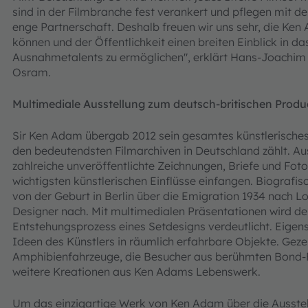
sind in der Filmbranche fest verankert und pflegen mit d
enge Partnerschaft. Deshalb freuen wir uns sehr, die Ke
können und der Öffentlichkeit einen breiten Einblick in d
Ausnahmetalents zu ermöglichen", erklärt Hans-Joachim 
Osram.
Multimediale Ausstellung zum deutsch-britischen Produ
Sir Ken Adam übergab 2012 sein gesamtes künstlerische
den bedeutendsten Filmarchiven in Deutschland zählt. Au
zahlreiche unveröffentlichte Zeichnungen, Briefe und Foto
wichtigsten künstlerischen Einflüsse einfangen. Biograf
von der Geburt in Berlin über die Emigration 1934 nach L
Designer nach. Mit multimedialen Präsentationen wird de
Entstehungsprozess eines Setdesigns verdeutlicht. Eigen
Ideen des Künstlers in räumlich erfahrbare Objekte. Gez
Amphibienfahrzeuge, die Besucher aus berühmten Bond-F
weitere Kreationen aus Ken Adams Lebenswerk.
Um das einzigartige Werk von Ken Adam über die Ausstel