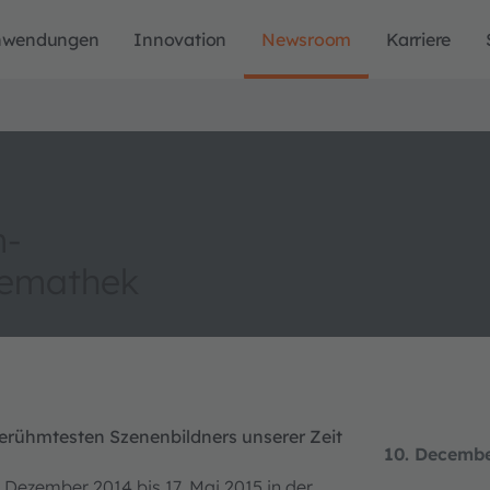
nwendungen
Innovation
Newsroom
Karriere
m-
nemathek
 berühmtesten Szenenbildners unserer Zeit
10. Decemb
 Dezember 2014 bis 17. Mai 2015 in der