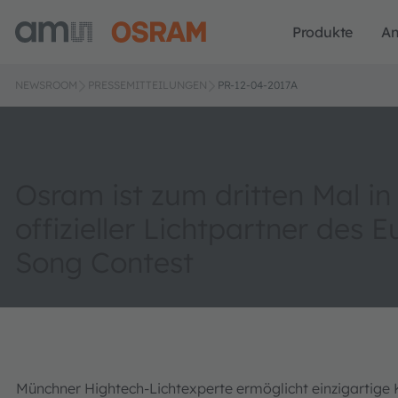
Produkte
A
NEWSROOM
PRESSEMITTEILUNGEN
PR-12-04-2017A
Osram ist zum dritten Mal in
offizieller Lichtpartner des E
Song Contest
Münchner Hightech-Lichtexperte ermöglicht einzigartige