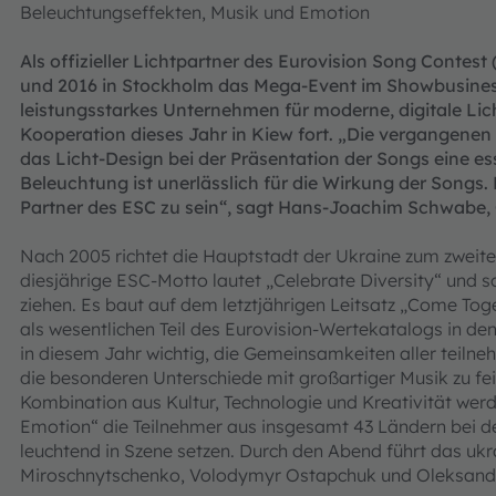
Beleuchtungseffekten, Musik und Emotion
Als offizieller Lichtpartner des Eurovision Song Contest
und 2016 in Stockholm das Mega-Event im Showbusiness 
leistungsstarkes Unternehmen für moderne, digitale Lich
Kooperation dieses Jahr in Kiew fort. „Die vergangenen
das Licht-Design bei der Präsentation der Songs eine essen
Beleuchtung ist unerlässlich für die Wirkung der Songs. 
Partner des ESC zu sein“, sagt Hans-Joachim Schwabe, 
Nach 2005 richtet die Hauptstadt der Ukraine zum zweit
diesjährige ESC-Motto lautet „Celebrate Diversity“ und so
ziehen. Es baut auf dem letztjährigen Leitsatz „Come Toge
als wesentlichen Teil des Eurovision-Wertekatalogs in den
in diesem Jahr wichtig, die Gemeinsamkeiten aller teiln
die besonderen Unterschiede mit großartiger Musik zu feie
Kombination aus Kultur, Technologie und Kreativität we
Emotion“ die Teilnehmer aus insgesamt 43 Ländern bei d
leuchtend in Szene setzen. Durch den Abend führt das uk
Miroschnytschenko, Volodymyr Ostapchuk und Oleksand