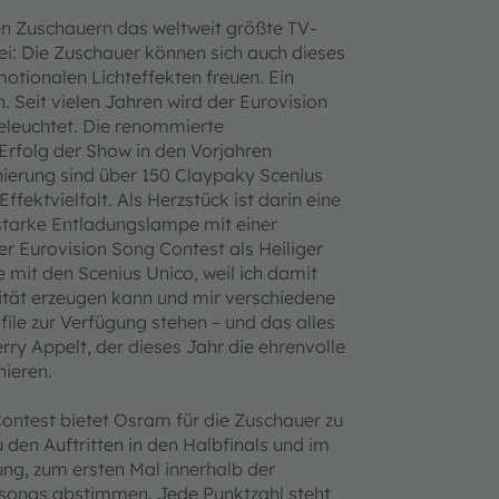
en Zuschauern das weltweit größte TV-
i: Die Zuschauer können sich auch dieses
otionalen Lichteffekten freuen. Ein
 Seit vielen Jahren wird der Eurovision
eleuchtet. Die renommierte
rfolg der Show in den Vorjahren
nierung sind über 150 Claypaky Scenius
ektvielfalt. Als Herzstück ist darin eine
starke Entladungslampe mit einer
r Eurovision Song Contest als Heiliger
 mit den Scenius Unico, weil ich damit
lität erzeugen kann und mir verschiedene
ile zur Verfügung stehen – und das alles
rry Appelt, der dieses Jahr die ehrenvolle
nieren.
ontest bietet Osram für die Zuschauer zu
 den Auftritten in den Halbfinals und im
ng, zum ersten Mal innerhalb der
ngssongs abstimmen. Jede Punktzahl steht