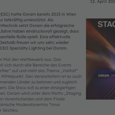
12. April 20
 (ESC) hatte Osram bereits 2015 in Wien
tatkräftig unterstützt. Als
ttechnik setzt Osram die erfolgreiche
 Jahre haben eindrucksvoll gezeigt, dass
tielle Rolle spielt. Eine effektvolle
Deshalb freuen wir uns sehr, wieder
CEO Specialty Lighting bei Osram.
en Mal den Wettbewerb aus. Das
ll sich durch alle Bereiche des Events
ther“ auf und stellt das Thema „Vielfalt“
 Mittelpunkt. Den Veranstaltern ist es auch
ehmenden Länder zu betonen und zugleich
rn. Die Show soll zu einer einzigartigen
rden. Osram wird unter dem Motto „Staging
en Vorentscheiden und dem Finale
rainische Moderatorentrio Timur
r Skichko.