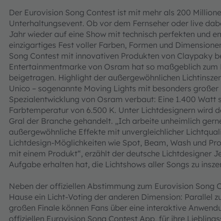
Der Eurovision Song Contest ist mit mehr als 200 Million
Unterhaltungsevent. Ob vor dem Fernseher oder live dabe
Jahr wieder auf eine Show mit technisch perfekten und em
einzigartiges Fest voller Farben, Formen und Dimensionen.
Song Contest mit innovativen Produkten von Claypaky b
Entertainmentmarke von Osram hat so maßgeblich zum E
beigetragen. Highlight der außergewöhnlichen Lichtinsze
Unico – sogenannte Moving Lights mit besonders großer Eff
Spezialentwicklung von Osram verbaut: Eine 1.400 Watt 
Farbtemperatur von 6.500 K. Unter Lichtdesignern wird de
Gral der Branche gehandelt. „Ich arbeite unheimlich gerne
außergewöhnliche Effekte mit unvergleichlicher Lichtqua
Lichtdesign-Möglichkeiten wie Spot, Beam, Wash und Prof
mit einem Produkt“, erzählt der deutsche Lichtdesigner Je
Aufgabe erhalten hat, die Lichtshows aller Songs zu insze
Neben der offiziellen Abstimmung zum Eurovision Song C
Hause ein Licht-Voting der anderen Dimension: Parallel zu
großen Finale können Fans über eine interaktive Anwendu
offiziellen Eurovision Song Contest App, für ihre Liebli