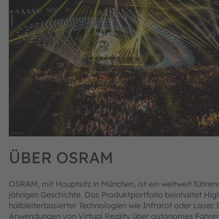
ÜBER OSRAM
OSRAM, mit Hauptsitz in München, ist ein weltweit führend
jährigen Geschichte. Das Produktportfolio beinhaltet Hi
halbleiterbasierter Technologien wie Infrarot oder Laser
Anwendungen von Virtual Reality über autonomes Fahren 