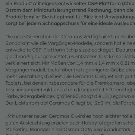
ein Produkt mit eigens entwickelter CSP-Plattform (Chip
Osram dem Miniaturisierungstrend Rechnung, denn die ne
Produktfamilie. Sie ist optimal für Blitzlicht-Anwendu
sorgt bei jedem Schnappschuss für eine ideale Ausleuc
Die neue Generation der Ceramos verfügt nicht mehr üb
Bonddraht wie die Vorgänger-Modelle, sondern hat eine
entwickelte CSP-Plattform (chip sized package). Dadurch
gleichmäßig ausgeleuchtet, es entstehen fast keine Licht
verkleinert sich: Mit Maßen von 1,4 mm x 1,4 mm x 0,21 mm
Vorgängermodell, bietet aber trotz geringerer Größe dies
mehr Gestaltungsfreiheit. Die Ceramos C eignet sich gut 
Tablets, bei denen insbesondere für die Frontkamera, abe
Taschenlampenfunktion extrem kompakte LED benötigt w
Farbwiedergabeindex größer 80, sorgt die LED egal wo sie
Der Lichtstrom der Ceramos C liegt bei 260 lm, die Farb
„Mit unserer neuen Ceramos C wird es noch leichter tolle 
guten Ausleuchtung erzielen auch Hobbyfotografen schön
Marketing Managerin bei Osram Opto Semiconductors. „Tr