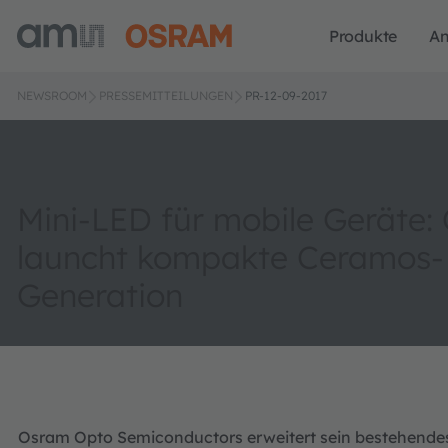
Produkte
A
NEWSROOM
PRESSEMITTEILUNGEN
PR-12-09-2017
Mini-LED für mobile Geräte:
launcht kompakte Ceramos-
Generation
Osram Opto Semiconductors erweitert sein bestehende