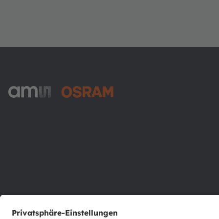
ams-OSRAM AG
Tobelbader Straße 30
8141 Premstaetten
Austria
Phone:
+43 3136 500-0