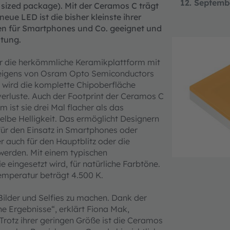
12. Septemb
 sized package). Mit der Ceramos C trägt
ue LED ist die bisher kleinste ihrer
ngen für Smartphones und Co. geeignet und
htung.
er die herkömmliche Keramikplattform mit
 eigens von Osram Opto Semiconductors
 wird die komplette Chipoberfläche
verluste. Auch der Footprint der Ceramos C
 ist sie drei Mal flacher als das
elbe Helligkeit. Das ermöglicht Designern
für den Einsatz in Smartphones oder
r auch für den Hauptblitz oder die
erden. Mit einem typischen
 eingesetzt wird, für natürliche Farbtöne.
temperatur beträgt 4.500 K.
Bilder und Selfies zu machen. Dank der
e Ergebnisse“, erklärt Fiona Mak,
otz ihrer geringen Größe ist die Ceramos