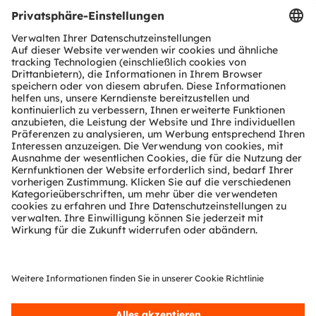
Produkt Selektor
Download Center
Tools
Kundenanfragen
Technischer Support
Partner Netzwerk
Whistleblowing
© 2026 ams-OSRAM AG. All rights reserved.
Datenschutzerklärung
Nutzungsbedingungen
Terms of Trade
Impressum
Cookie Policy
AI Policy
粤ICP备10066670号