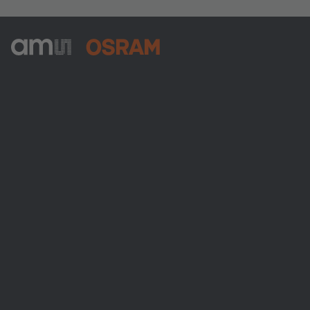
ams-OSRAM AG
Tobelbader Straße 30
8141 Premstaetten
Austria
Phone:
+43 3136 500-0
Über ams OSRAM
Newsroom
Investor Relations
Nachhaltigkeit
Standorte & Distribution
Karriere