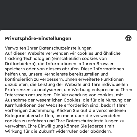
Barrierefreiheit
Support
Produkt Selektor
Download Center
Tools
Kundenanfragen
Technischer Support
Partner Netzwerk
Whistleblowing
© 2026 ams-OSRAM AG. All rights reserved.