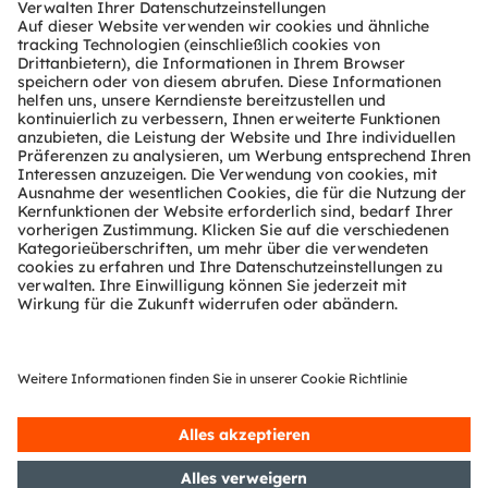
Tools
Kundenanfragen
Technischer Support
Partner Netzwerk
Whistleblowing
© 2026 ams-OSRAM AG. All rights reserved.
Datenschutzerklärung
Nutzungsbedingungen
Terms of Trade
Impressum
Cookie Policy
AI Policy
粤ICP备10066670号