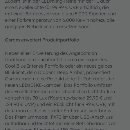
Zudem ist in der LEDriving-Reihe mit der F1 auch
eine Nebelleuchte für 99,99 € UVP erhältlich, die
mit einer Betriebszeit von bis zu 5.000 Stunden und
einer Farbtemperatur von 6.000 Kelvin nahezu alle
gängigen Nebelleuchten ersetzen kann.
Osram erweitert Produktportfolio
Neben einer Erweiterung des Angebots an
traditionellen Leuchtmittel, durch ein ergänztes
Cool Blue Intense Portfolio oder ein neues gelbes
Blinklicht, dem Diadem Deep Amber, präsentiert
Osram zudem eine Produktserie für Fahrräder: die
neuen LEDsBIKE-Lampen. Das Portfolio umfasst
drei Frontlichter mit unterschiedlichen Lichtstärken
von zehn bis 70 Lux (Kosten zwischen 29,90 € und
124,90 € UVP) und ein Rücklicht für 9,99 € UVP, mit
dem man noch aus großer Entfernung sichtbar ist.
Das Premiummodell FX70 ist über USB-Anschluss
aufladbar und leuchtet mit einer Betriebsdauer von
bis zu sieben Stunden ein 180-Grad-Umfeld aus.