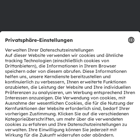
Barrierefreiheit
Support
Produkt Selektor
Download Center
Tools
Kundenanfragen
Technischer Support
Partner Netzwerk
Whistleblowing
© 2026 ams-OSRAM AG. All rights reserved.