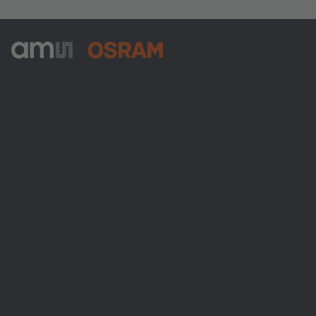
ams-OSRAM AG
Tobelbader Straße 30
8141 Premstaetten
Austria
Phone:
+43 3136 500-0
Über ams OSRAM
Newsroom
Investor Relations
Nachhaltigkeit
Standorte & Distribution
Karriere