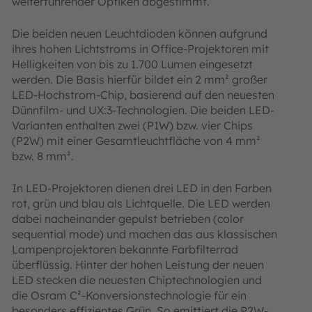
weiterführender Optiken abgestimmt.
Die beiden neuen Leuchtdioden können aufgrund
ihres hohen Lichtstroms in Office-Projektoren mit
Helligkeiten von bis zu 1.700 Lumen eingesetzt
werden. Die Basis hierfür bildet ein 2 mm² großer
LED-Hochstrom-Chip, basierend auf den neuesten
Dünnfilm- und UX:3-Technologien. Die beiden LED-
Varianten enthalten zwei (P1W) bzw. vier Chips
(P2W) mit einer Gesamtleuchtfläche von 4 mm²
bzw. 8 mm².
In LED-Projektoren dienen drei LED in den Farben
rot, grün und blau als Lichtquelle. Die LED werden
dabei nacheinander gepulst betrieben (color
sequential mode) und machen das aus klassischen
Lampenprojektoren bekannte Farbfilterrad
überflüssig. Hinter der hohen Leistung der neuen
LED stecken die neuesten Chiptechnologien und
die Osram C²-Konversionstechnologie für ein
besonders effizientes Grün. So emittiert die P2W-