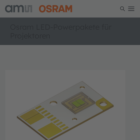
Osram LED-Powerpakete für
Projektoren