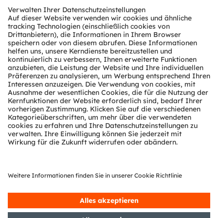
Download Center
Tools
Kundenanfragen
Technischer Support
Partner Netzwerk
Whistleblowing
© 2026 ams-OSRAM AG. All rights reserved.
Datenschutzerklärung
Nutzungsbedingungen
Terms of Trade
Impressum
Cookie Policy
AI Policy
粤ICP备10066670号