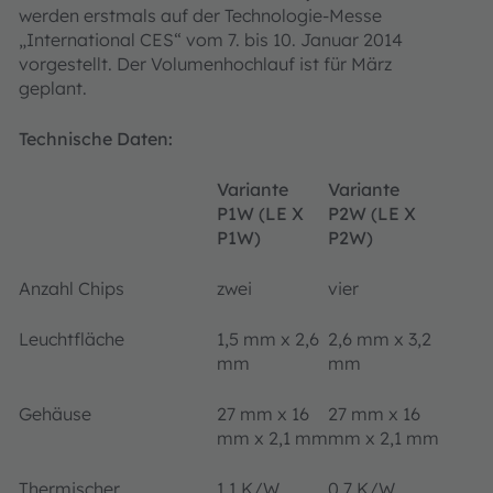
werden erstmals auf der Technologie-Messe
„International CES“ vom 7. bis 10. Januar 2014
vorgestellt. Der Volumenhochlauf ist für März
geplant.
Technische Daten:
Variante
Variante
P1W (LE X
P2W (LE X
P1W)
P2W)
Anzahl Chips
zwei
vier
Leuchtfläche
1,5 mm x 2,6
2,6 mm x 3,2
mm
mm
Gehäuse
27 mm x 16
27 mm x 16
mm x 2,1 mm
mm x 2,1 mm
Thermischer
1,1 K/W
0,7 K/W