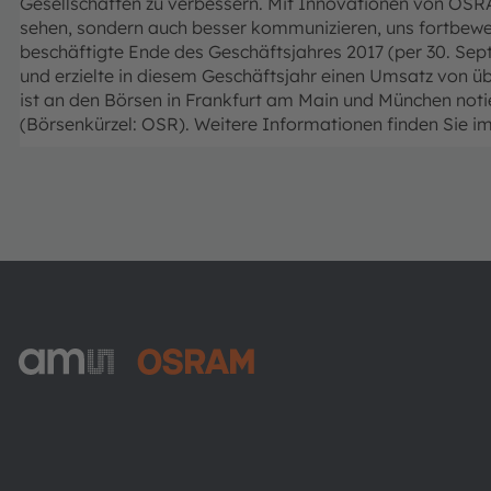
Gesellschaften zu verbessern.
Mit Innovationen von OSRA
sehen, sondern auch besser kommunizieren, uns fortbewe
beschäftigte Ende des Geschäftsjahres 2017 (per 30. Sep
und erzielte in diesem Geschäftsjahr einen Umsatz von ü
ist an den Börsen in Frankfurt am Main und München not
(Börsenkürzel: OSR). Weitere Informationen finden Sie im
ams-OSRAM AG
Tobelbader Straße 30
8141 Premstaetten