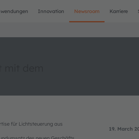
nwendungen
Innovation
Newsroom
Karriere
t mit dem
ise für Lichtsteuerung aus
19. March 2
Grundumsatz des neuen Geschäfts