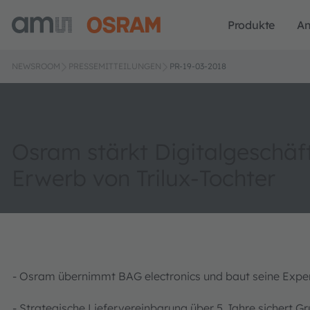
Produkte
A
NEWSROOM
PRESSEMITTEILUNGEN
PR-19-03-2018
Osram stärkt Digitalgeschäf
Erwerb von Trilux-Tochter
- Osram übernimmt BAG electronics und baut seine Expert
- Strategische Liefervereinbarung über 5 Jahre sichert 