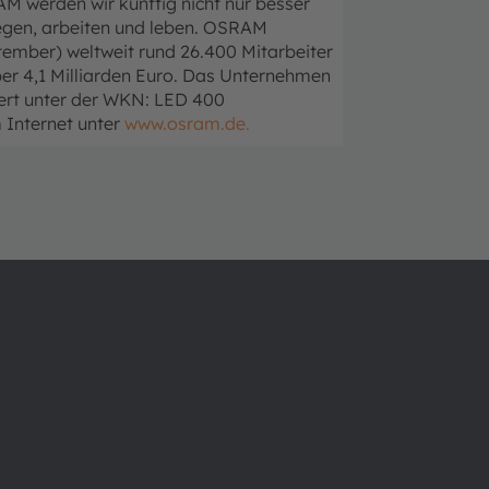
M werden wir künftig nicht nur besser
gen, arbeiten und leben.
OSRAM
tember) weltweit rund 26.400 Mitarbeiter
ber 4,1 Milliarden Euro. Das Unternehmen
iert unter der WKN: LED 400
 Internet unter
www.osram.de
.
Über ams OSRAM
Support
Newsroom
Produkt Sele