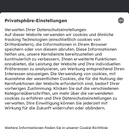
Support
Produkt Selektor
Download Center
Tools
Kundenanfragen
Technischer Support
Partner Netzwerk
Whistleblowing
© 2026 ams-OSRAM AG. All rights reserved.
Datenschutzerklärung
Nutzungsbedingungen
Terms of Trade