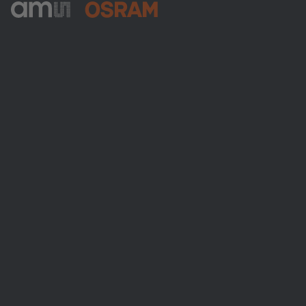
ams-OSRAM AG
Tobelbader Straße 30
8141 Premstaetten
Austria
Phone:
+43 3136 500-0
Über ams OSRAM
Newsroom
Investor Relations
Nachhaltigkeit
Standorte & Distribution
Karriere
Barrierefreiheit