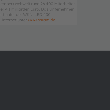
tember) weltweit rund 26.400 Mitarbeiter
ber 4,1 Milliarden Euro. Das Unternehmen
iert unter der WKN: LED 400
 Internet unter
www.osram.de
.
Über ams OSRAM
Support
Newsroom
Produkt Sele
Investor Relations
Download Ce