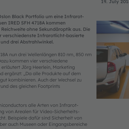
19. July 201
lon Black Portfolio um eine Infrarot-
neuen IRED SFH 4718A kommen
 Reichweite ohne Sekundäroptik aus. Die
r verschiedenste Infrarotlicht-basierte
 und drei Abstrahlwinkel.
718A nun drei Wellenlängen 810 nm, 850 nm
 Dazu kommen vier verschiedene
, erläutert Jörg Heerlein, Marketing
d ergänzt: „Da alle Produkte auf dem
 gut kombinieren. Auch der Wechsel zu
grund des gleichen Footprints
conductors alle Arten von Infrarot-
g von Arealen für Video-Sicherheits-
t. Beispiele dafür sind Sicherheit von
 aber auch Museen oder Eingangsbereiche