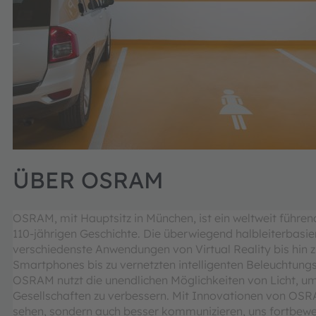
ÜBER OSRAM
OSRAM, mit Hauptsitz in München, ist ein weltweit führe
110-jährigen Geschichte. Die überwiegend halbleiterbasi
verschiedenste Anwendungen von Virtual Reality bis hi
Smartphones bis zu vernetzten intelligenten Beleuchtun
OSRAM nutzt die unendlichen Möglichkeiten von Licht, 
Gesellschaften zu verbessern. Mit Innovationen von OSRA
sehen, sondern auch besser kommunizieren, uns fortbew