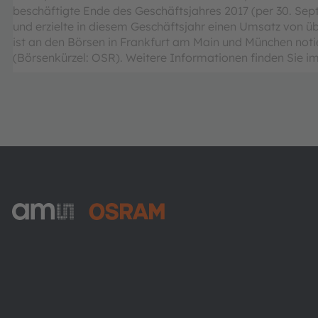
beschäftigte Ende des Geschäftsjahres 2017 (per 30. Sep
und erzielte in diesem Geschäftsjahr einen Umsatz von ü
ist an den Börsen in Frankfurt am Main und München not
(Börsenkürzel: OSR). Weitere Informationen finden Sie im
ams-OSRAM AG
Tobelbader Straße 30
8141 Premstaetten
Austria
Phone:
+43 3136 500-0