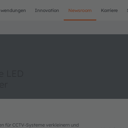
nwendungen
Innovation
Newsroom
Karriere
te LED
er
ten für CCTV-Systeme verkleinern und