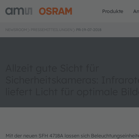
Produkte
A
NEWSROOM
PRESSEMITTEILUNGEN
PR-19-07-2018
Allzeit gute Sicht für
Sicherheitskameras: Infraro
liefert Licht für optimale Bild
Mit der neuen SFH 4718A lassen sich Beleuchtungseinhei