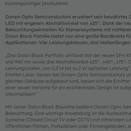
kostengünstiger produzieren
Osram Opto Semiconductors erweitert sein bewährtes Os
LED mit engerem Abstrahlwinkel von ±25°. Dank der 
Beleuchtungseinheiten für Kamerasysteme mit mittlerer
Oslon Black Familie bietet nun eine große Bandbreite fü
Applikationen: Vier Leistungsklassen, drei Wellenlängen
„Das Oslon Black Portfolio umfasst mit der neuen SFH 4
und 940 nm sowie drei Abstrahlwinkel ±25°, ±40°, ±75°.
Leistungsstufen, von 0,3 W bis zu 2 W optischer Leistung“
Emitter Laser Sensor bei Osram Opto Semiconductors un
gleichen Gehäuse aufgebaut sind, lassen sich die Emitter
einer neuen Variante für ein existierendes Design ist auf
unkompliziert.“
Mit seiner Oslon Black Baureihe bedient Osram Opto Semi
Beleuchtung. Eine wichtige Anwendung ist die Ausleuchtun
Systeme (Closed Circuit TV oder CCTV) mit infrarotem Lich
öffentlichen Plätzen, Parkplätzen oder Firmengeländen,