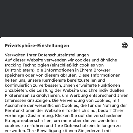
Karriere
Barrierefreiheit
Support
Produkt Selektor
Download Center
Tools
Kundenanfragen
Technischer Support
Partner Netzwerk
Whistleblowing