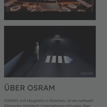
ÜBER OSRAM
OSRAM, mit Hauptsitz in München, ist ein weltweit
führendes Hightech-Unternehmen mit einer über