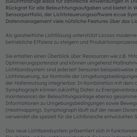
zukunftsfähige Basis für zahlreiche Anwendungen in Ind
Rückgrat für alle Beleuchtungsaufgaben und bietet in
Sensorportfolio, der Lichtsteuerungssoftware e:cue Sy
Datenmanagement viele nützliche Features über das Lic
Als ganzheitliche Lichtlösung unterstützt Licross modern
betriebliche Effizienz zu steigern und Produktionsprozess
Sie erhalten einen Überblick über Ressourcen wie z.B. Mit
Optimierungspotenzial und können umgehend Maßnahmen
Lichtbandsystem sind jederzeit Sensoren beispielsweise
Lichtsteuerung, zur Kontrolle der Umgebungsbedingungen 
der Hallennutzung integrierbar. In Kombination mit d
Symphograph können zukünftig Daten zu Energieverbrau
maintenance) der Beleuchtungsanlage ebenso gesammelt, 
Informationen zu Umgebungsbedingungen sowie Bewegung
(Heatmapping). Symphograph läuft auf der neuen Osram 
verwendet die speziell für die Lichtbranche entwickelten S
Das neue Lichtbandsystem präsentiert sich in funktional