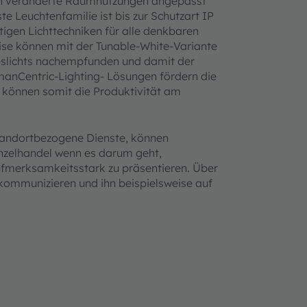
it an veränderte Raumnutzungen angepasst
e Leuchtenfamilie ist bis zur Schutzart IP
rtigen Lichttechniken für alle denkbaren
eise können mit der Tunable-White-Variante
eslichts nachempfunden und damit der
manCentric-Lighting- Lösungen fördern die
d können somit die Produktivität am
standortbezogene Dienste, können
inzelhandel wenn es darum geht,
merksamkeitsstark zu präsentieren. Über
ommunizieren und ihn beispielsweise auf