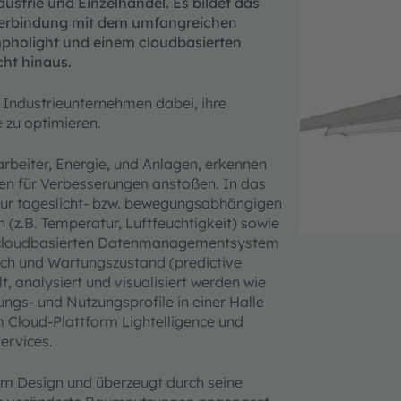
ustrie und Einzelhandel. Es bildet das
 Verbindung mit dem umfangreichen
mpholight und einem cloudbasierten
ht hinaus.
e Industrieunternehmen dabei, ihre
e zu optimieren.
arbeiter, Energie, und Anlagen, erkennen
 für Verbesserungen anstoßen. In das
 zur tageslicht- bzw. bewegungsabhängigen
(z.B. Temperatur, Luftfeuchtigkeit) sowie
em cloudbasierten Datenmanagementsystem
ch und Wartungszustand (predictive
analysiert und visualisiert werden wie
s- und Nutzungsprofile in einer Halle
Cloud-Plattform Lightelligence und
ervices.
em Design und überzeugt durch seine