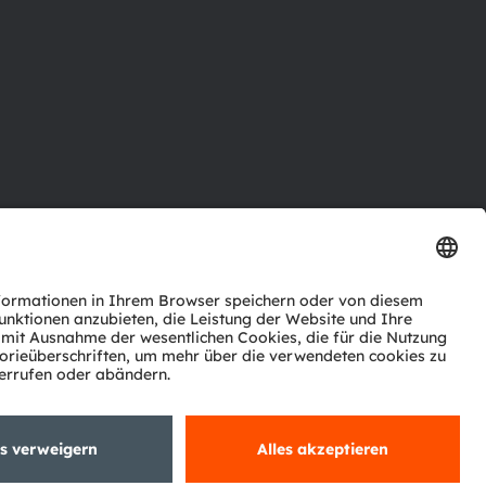
ktor
nter
agen
Support
zwerk
ng
Trade
Impressum