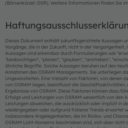
(Börsenkürzel: OSR). Weitere Informationen finden Sie im
Haftungsausschlusserkläru
Dieses Dokument enthält zukunftsgerichtete Aussagen u
Vorgänge, die in der Zukunft, nicht in der Vergangenheit, 
Aussagen sind erkennbar durch Formulierungen wie "erwart
"beabsichtigen", "planen", "glauben", "anstreben", "einsc
ähnliche Begriffe. Solche Aussagen beruhen auf den he
Annahmen des OSRAM Managements. Sie unterliegen dahe
Ungewissheiten. Eine Vielzahl von Faktoren, von denen za
von OSRAM liegen, beeinflusst die Geschäftsaktivitäten, 
Ergebnisse von OSRAM. Diese Faktoren können dazu führe
Erfolge und Leistungen von OSRAM wesentlich von den A
Leistungen abweichen, die ausdrücklich oder implizit in 
wiedergegeben oder aufgrund früherer Trends erwartet w
insbesondere Angelegenheiten, die im Risiko- und Chanc
OSRAM Licht-Konzerns beschrieben sind, sich aber nicht a