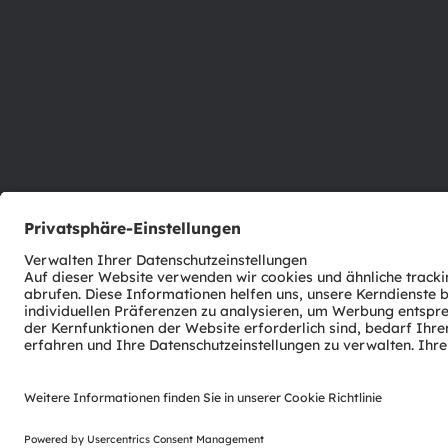
ams-OSRAM AG
Tobelbader Straße 30
8141 Premstaetten
Austria
Phone:
+43 3136 500-0
© 2026 ams-OSRAM AG. All rights reserved.