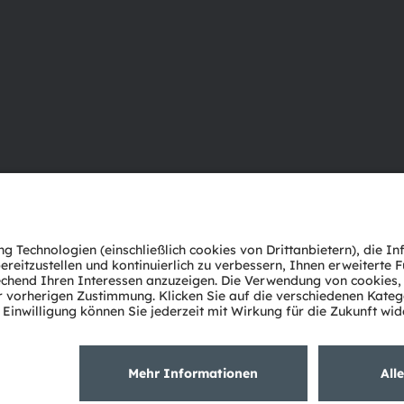
Über ams OSRAM
Support
Newsroom
Produkt Sele
Investor Relations
Download Ce
Nachhaltigkeit
Tools
Standorte & Distribution
Kundenanfr
Karriere
Technischer 
Barrierefreiheit
Partner Net
Whistleblowi
Datenschutzerklärung
Nutzungsbedingungen
Terms of 
Cookie Policy
AI Policy
粤ICP备10066670号