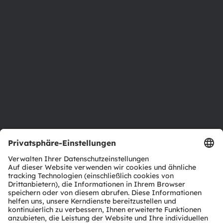
Über ams OSRAM
Newsroom
Investor Relations
Nachhaltigkeit
Standorte & Distribution
Karriere
Barrierefreiheit
Support
Produkt Selektor
Download Center
Tools
Kundenanfragen
Technischer Support
Partner Netzwerk
Whistleblowing