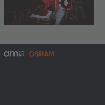
ams-OSRAM AG
Tobelbader Straße 30
8141 Premstaetten
Austria
Phone:
+43 3136 500-0