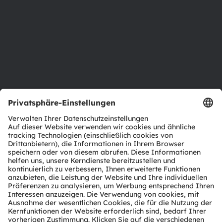
Nachhaltigkeit
Standorte & Distribution
Karriere
Barrierefreiheit
Support
Produkt Selektor
Download Center
Tools
Kundenanfragen
Technischer Support
Partner Netzwerk
Whistleblowing