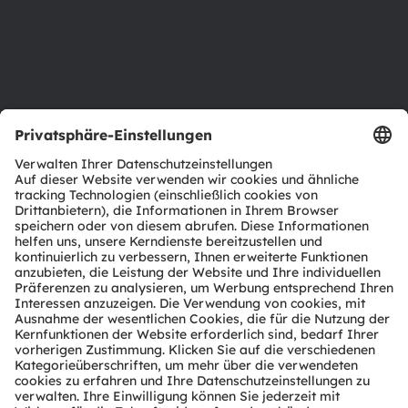
Karriere
Barrierefreiheit
Support
Produkt Selektor
Download Center
Tools
Kundenanfragen
Technischer Support
Partner Netzwerk
Whistleblowing
© 2026 ams-OSRAM AG. All rights reserved.