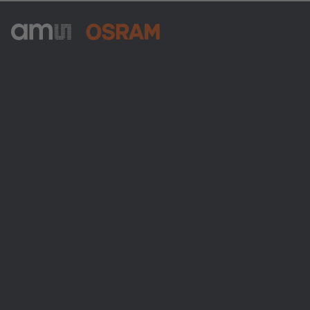
ams-OSRAM AG
Tobelbader Straße 30
8141 Premstaetten
Austria
Phone:
+43 3136 500-0
Über ams OSRAM
Newsroom
Investor Relations
Nachhaltigkeit
Standorte & Distribution
Karriere
Barrierefreiheit