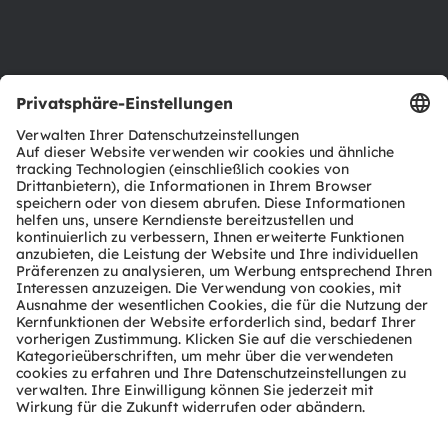
Support
Produkt Selektor
Download Center
Tools
Kundenanfragen
Technischer Support
Partner Netzwerk
Whistleblowing
© 2026 ams-OSRAM AG. All rights reserved.