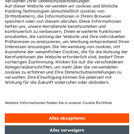
Tools
Kundenanfragen
Technischer Support
Partner Netzwerk
Whistleblowing
© 2026 ams-OSRAM AG. All rights reserved.
Datenschutzerklärung
Nutzungsbedingungen
Terms of Trade
Impressum
Cookie Policy
AI Policy
粤ICP备10066670号