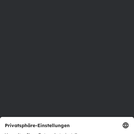
8141 Premstaetten
Austria
Phone:
+43 3136 500-0
Über ams OSRAM
Newsroom
Investor Relations
Nachhaltigkeit
Standorte & Distribution
Karriere
Barrierefreiheit
Support
Produkt Selektor
Download Center