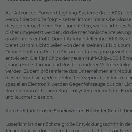
Auf Advanced-Forward-Lighting-Systeme (kurz AFS) – als
Verlauf der Straße folgt – setzen immer mehr Oberklass
diese, aber auch neue Funktionalitäten, wie blendfreies Fe
bisher umgesetzt werden, da die mechanische Steuerung
größtenteils entfällt. Damit Autohersteller ihre AFS-Syst
bietet Osram Lichtquellen von der einzelnen LED bis zum 
Ostar Headlamp Pro hat Osram erstmals ganz gezielt 
entwickelt. Die fünf Chips der neuen Multi-Chip-LED könn
je nach Fahrsituation und Position anderer Verkehrsteilne
werden. Zudem präsentierte das Unternehmen ein Modul f
diesem lässt sich jede einzelne LED separat ansteuern 
speziellen Elektronik werden Gegenfahrzeuge aus der Lic
Kombination mit einem Kamerasystem erkennt das Modu
und leuchtet diese an.
Konzeptstudie Laser-Scheinwerfer: Nächster Schritt bei
Laserlicht ist der nächste große Entwicklungsschritt in d
Technologie ist das extrem fokussierte Licht, das äußers