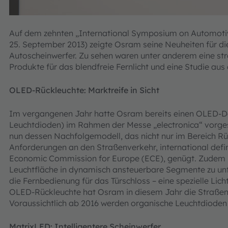
Auf dem zehnten „International Symposium on Automotive
25. September 2013) zeigte Osram seine Neuheiten für 
Autoscheinwerfer. Zu sehen waren unter anderem eine s
Produkte für das blendfreie Fernlicht und eine Studie aus
OLED-Rückleuchte: Marktreife in Sicht
Im vergangenen Jahr hatte Osram bereits einen OLED-
Leuchtdioden) im Rahmen der Messe „electronica“ vorges
nun dessen Nachfolgemodell, das nicht nur im Bereich Rü
Anforderungen an den Straßenverkehr, international defi
Economic Commission for Europe (ECE), genügt. Zudem b
Leuchtfläche in dynamisch ansteuerbare Segmente zu unter
die Fernbedienung für das Türschloss – eine spezielle Lich
OLED-Rückleuchte hat Osram in diesem Jahr die Straßent
Voraussichtlich ab 2016 werden organische Leuchtdioden d
MatrixLED: Intelligentere Scheinwerfer