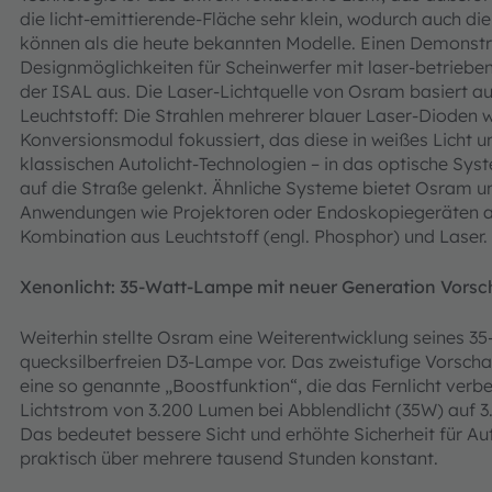
die licht-emittierende-Fläche sehr klein, wodurch auch di
können als die heute bekannten Modelle. Einen Demonstra
Designmöglichkeiten für Scheinwerfer mit laser-betrieben
der ISAL aus. Die Laser-Lichtquelle von Osram basiert a
Leuchtstoff: Die Strahlen mehrerer blauer Laser-Dioden w
Konversionsmodul fokussiert, das diese in weißes Licht u
klassischen Autolicht-Technologien – in das optische Sy
auf die Straße gelenkt. Ähnliche Systeme bietet Osram 
Anwendungen wie Projektoren oder Endoskopiegeräten an
Kombination aus Leuchtstoff (engl. Phosphor) und Laser.
Xenonlicht: 35-Watt-Lampe mit neuer Generation Vorsc
Weiterhin stellte Osram eine Weiterentwicklung seines 3
quecksilberfreien D3-Lampe vor. Das zweistufige Vorscha
eine so genannte „Boostfunktion“, die das Fernlicht verbe
Lichtstrom von 3.200 Lumen bei Abblendlicht (35W) auf 3.
Das bedeutet bessere Sicht und erhöhte Sicherheit für Au
praktisch über mehrere tausend Stunden konstant.