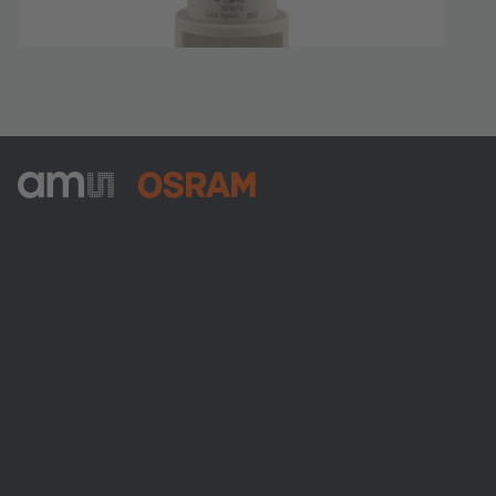
ams-OSRAM AG
Tobelbader Straße 30
8141 Premstaetten
Austria
Phone:
+43 3136 500-0
Über ams OSRAM
Newsroom