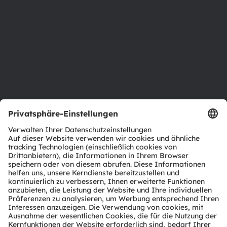
Investor Relations
Nachhaltigkeit
Standorte & Distribution
Karriere
Barrierefreiheit
Support
Produkt Selektor
Download Center
Tools
Kundenanfragen
Technischer Support
Partner Netzwerk
Whistleblowing