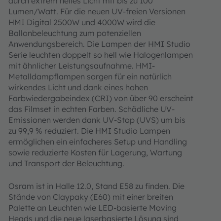
durch extrem helles Licht mit bis zu 100
Lumen/Watt. Für die neuen UV-freien Versionen
HMI Digital 2500W und 4000W wird die
Ballonbeleuchtung zum potenziellen
Anwendungsbereich. Die Lampen der HMI Studio
Serie leuchten doppelt so hell wie Halogenlampen
mit ähnlicher Leistungsaufnahme. HMI-
Metalldampflampen sorgen für ein natürlich
wirkendes Licht und dank eines hohen
Farbwiedergabeindex (CRI) von über 90 erscheint
das Filmset in echten Farben. Schädliche UV-
Emissionen werden dank UV-Stop (UVS) um bis
zu 99,9 % reduziert. Die HMI Studio Lampen
ermöglichen ein einfacheres Setup und Handling
sowie reduzierte Kosten für Lagerung, Wartung
und Transport der Beleuchtung.
Osram ist in Halle 12.0, Stand E58 zu finden. Die
Stände von Claypaky (E60) mit einer breiten
Palette an Leuchten wie LED-basierte Moving
Heads und die neue laserbasierte Lösung sind