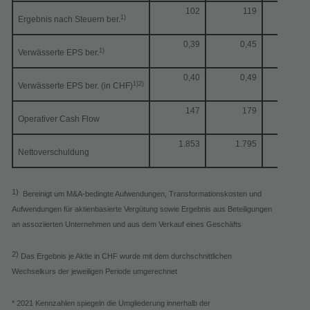
102
119
-14%
1)
Ergebnis nach Steuern ber.
0,39
0,45
1)
Verwässerte EPS ber.
0,40
0,49
1)2)
Verwässerte EPS ber. (in CHF)
147
179
-18%
Operativer Cash Flow
1.853
1.795
3%
Nettoverschuldung
1)
Bereinigt um M&A-bedingte Aufwendungen, Transformationskosten und
Aufwendungen für aktienbasierte Vergütung sowie Ergebnis aus Beteiligungen
an assoziierten Unternehmen und aus dem Verkauf eines Geschäfts
2)
Das Ergebnis je Aktie in CHF wurde mit dem durchschnittlichen
Wechselkurs der jeweiligen Periode umgerechnet
* 2021 Kennzahlen spiegeln die Umgliederung innerhalb der