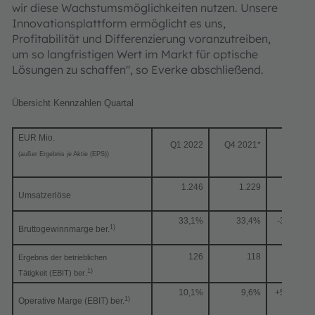
wir diese Wachstumsmöglichkeiten nutzen. Unsere
Innovationsplattform ermöglicht es uns,
Profitabilität und Differenzierung voranzutreiben,
um so langfristigen Wert im Markt für optische
Lösungen zu schaffen", so Everke abschließend.
Übersicht Kennzahlen Quartal
EUR Mio.
Q1 2022
Q4 2021*
QoQ
(außer Ergebnis je Aktie (EPS))
1.246
1.229
1.4%
Umsatzerlöse
33,1%
33,4%
-30 bps
1)
Bruttogewinnmarge ber.
126
118
7%
Ergebnis der betrieblichen
1)
.
Tätigkeit (EBIT) ber
10,1%
9,6%
+50 bps
1)
Operative Marge (EBIT) ber.