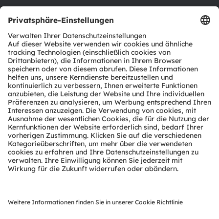
Support
Produkt Selektor
Download Center
Tools
Kundenanfragen
Technischer Support
Partner Netzwerk
Whistleblowing
© 2026 ams-OSRAM AG. All rights reserved.
Datenschutzerklärung
Nutzungsbedingungen
Terms of Trade
Impressum
Cookie Policy
AI Policy