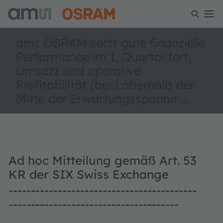
ams OSRAM setzt gute finanzielle
Performance im 1. Quartal fort,
Umsatz und operative
Profitabilität (ber.) oberhalb der
Mitte der Erwartungsspanne ...
Ad hoc Mitteilung gemäß Art. 53
KR der SIX Swiss Exchange
------------------------------------------
--------------------------------------