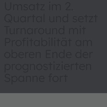
Umsatz im 2.
Quartal und setzt
Turnaround mit
Profitabilität am
oberen Ende der
prognostizierten
Spanne fort