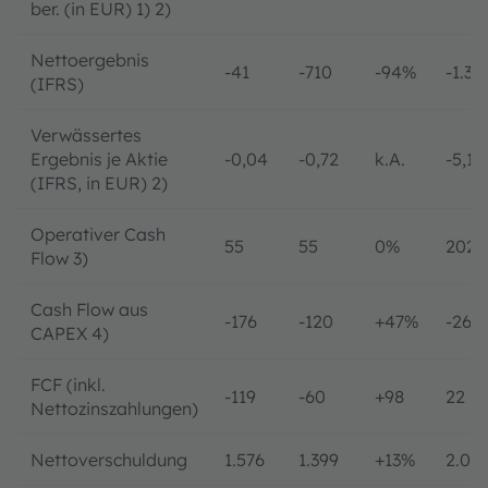
ber. (in EUR) 1) 2)
Nettoergebnis
-41
-710
-94%
-1.34
(IFRS)
Verwässertes
Ergebnis je Aktie
-0,04
-0,72
k.A.
-5,14
(IFRS, in EUR) 2)
Operativer Cash
55
55
0%
202
Flow 3)
Cash Flow aus
-176
-120
+47%
-263
CAPEX 4)
FCF (inkl.
-119
-60
+98
22
Nettozinszahlungen)
Nettoverschuldung
1.576
1.399
+13%
2.03