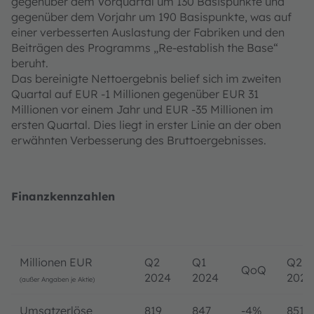
gegenüber dem Vorquartal um 130 Basispunkte und
gegenüber dem Vorjahr um 190 Basispunkte, was auf
einer verbesserten Auslastung der Fabriken und den
Beiträgen des Programms „Re-establish the Base“
beruht.
Das bereinigte Nettoergebnis belief sich im zweiten
Quartal auf EUR -1 Millionen gegenüber EUR 31
Millionen vor einem Jahr und EUR -35 Millionen im
ersten Quartal. Dies liegt in erster Linie an der oben
erwähnten Verbesserung des Bruttoergebnisses.
Finanzkennzahlen
Millionen EUR
Q2
Q1
Q2
QoQ
2024
2024
2023
(außer Angaben je Aktie)
Umsatzerlöse
819
847
-4%
851