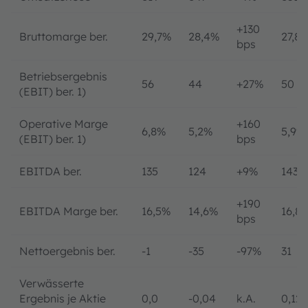
+130
Bruttomarge ber.
29,7%
28,4%
27,8
bps
Betriebsergebnis
56
44
+27%
50
(EBIT) ber. 1)
Operative Marge
+160
6,8%
5,2%
5,9%
(EBIT) ber. 1)
bps
EBITDA ber.
135
124
+9%
143
+190
EBITDA Marge ber.
16,5%
14,6%
16,8
bps
Nettoergebnis ber.
-1
-35
-97%
31
Verwässerte
Ergebnis je Aktie
0,0
-0,04
k.A.
0,12