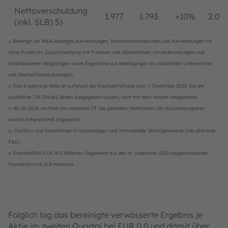
Nettoverschuldung
1.977
1.793
+10%
2.03
(inkl. SLB) 5)
Bereinigt um M&A-bedingte Aufwendungen, Transformationskosten und Aufwendungen für
1)
Ohne Kosten im Zusammenhang mit Fusionen und Übernahmen, Umstrukturierungen und
aktienbasierten Vergütungen sowie Ergebnisse aus Beteiligungen an assoziierten Unternehmen
und Geschäftsveräußerungen.
Das Ergebnis je Aktie ist aufgrund der Kapitalerhöhung vom 7. Dezember 2023, bei der
2)
zusätzliche 724.154.662 Aktien ausgegeben wurden, nicht mit dem Vorjahr vergleichbar.
Ab Q1 2024 umfasst der operative CF die gezahlten Nettozinsen; die Vorjahresangaben
3)
wurden entsprechend angepasst.
Cashflow aus Investitionen in Sachanlagen und immaterielle Vermögenswerte (wie aktivierte
4)
F&E).
Einschließlich EUR 401 Millionen Gegenwert aus der im Dezember 2023 abgeschlossenen
5)
Transaktion mit SLB Malaysia.
Folglich lag das bereinigte verwässerte Ergebnis je
Aktie im zweiten Quartal bei EUR 0,0 und damit über