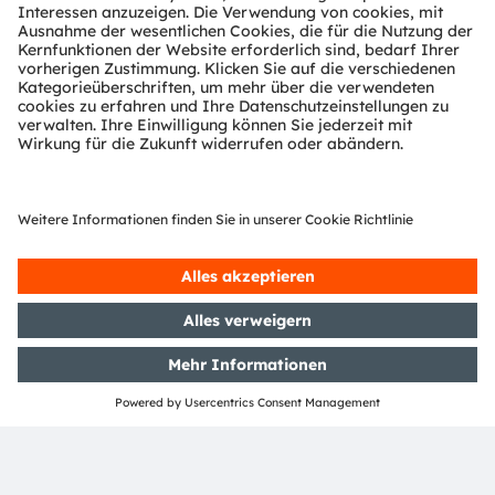
sie hauptsächlich durch die Anpassung der microLED-
Strategie und das Programm „Re-establish the Base“
verursacht.
Die angepasste microLED-Strategie führte im ersten
Quartal zu Wertminderungsaufwendungen in Höhe von
EUR 513 Millionen und weiteren Transformationskosten
in Höhe von EUR 119 Millionen, einschließlich nicht
zahlungswirksamer Rückstellungen. Basierend auf
einer aktualisierten Einschätzung hat das Unternehmen
in Q2/2024 EUR 7 Millionen an Rückstellungen im
Zusammenhang mit der Beendigung des microLED-
Projekts aufgelöst. Zusammenfassend erwartet das
Unternehmen nun insgesamt rund EUR 680 Millionen
an Transformationskosten im Zusammenhang mit der
Anpassung der microLED-Strategie, einschließlich
Wertminderungen (vormals EUR 700 Millionen).
Die Umstellungskosten im Zusammenhang mit "Re-
establish the Base" beliefen sich in Q2/24 auf EUR 6
Millionen, was in etwa dem Wert von Q1/24 entspricht.
Für das GJ 2024 erwartet das Unternehmen insgesamt
etwa EUR 25 Millionen.