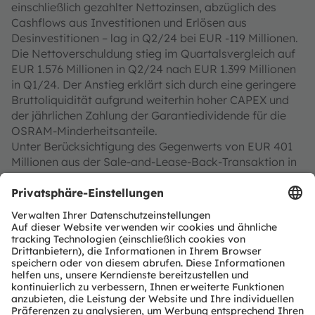
einschließlich gezahlter Nettozinsen, abzüglich des
Cashflows aus Investitionen und Erlösen aus
Desinvestitionen – lag in Q2/24 bei EUR -119 Millionen.
Die Nettoverschuldung stieg im Quartalsvergleich auf
EUR 1.576 Millionen in Q2/24 nach EUR 1.399 Millionen
in Q1/24. Der Anstieg erklärt sich durch eine geringere
Bruttoliquidität aufgrund weiterhin hoher CAPEX und
der jährlichen Zahlung der Garantiedividende für die
OSRAM-Minderheitsanteile.
Unter Berücksichtigung des Gegenwerts von EUR 401
Millionen aus der Sale-and-Lease-Back-Transaktion in
Malaysia (ausgewiesen in den sonstigen
Finanzverbindlichkeiten) erhöhte sich die
Nettoverschuldung entsprechend auf 1.977 Millionen
EUR in Q2/24 gegenüber 1.793 EUR Millionen in Q1/24.
Überblick über die Transformationskosten
Das Unternehmen bereinigt die operativen
Leistungskennzahlen (ber. EBITDA und ber. EBIT) u.a.
um die Transformationskosten. Im Jahr 2024 werden