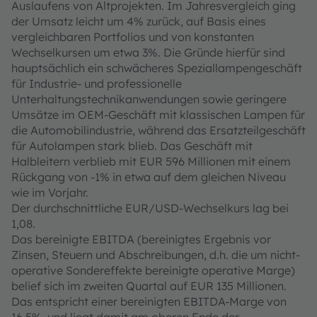
Auslaufens von Altprojekten. Im Jahresvergleich ging
der Umsatz leicht um 4% zurück, auf Basis eines
vergleichbaren Portfolios und von konstanten
Wechselkursen um etwa 3%. Die Gründe hierfür sind
hauptsächlich ein schwächeres Speziallampengeschäft
für Industrie- und professionelle
Unterhaltungstechnikanwendungen sowie geringere
Umsätze im OEM-Geschäft mit klassischen Lampen für
die Automobilindustrie, während das Ersatzteilgeschäft
für Autolampen stark blieb. Das Geschäft mit
Halbleitern verblieb mit EUR 596 Millionen mit einem
Rückgang von -1% in etwa auf dem gleichen Niveau
wie im Vorjahr.
Der durchschnittliche EUR/USD-Wechselkurs lag bei
1,08.
Das bereinigte EBITDA (bereinigtes Ergebnis vor
Zinsen, Steuern und Abschreibungen, d.h. die um nicht-
operative Sondereffekte bereinigte operative Marge)
belief sich im zweiten Quartal auf EUR 135 Millionen.
Das entspricht einer bereinigten EBITDA-Marge von
16,5%, und liegt damit am oberen Ende der