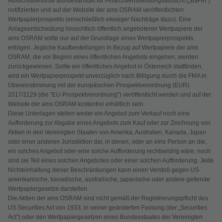
Aufsichtsbehörde Bundesanstalt für Finanzdienstleistungsaufsicht („BaFin”)
notifizierten und auf der Website der ams OSRAM veröffentlichten
Wertpapierprospekts (einschließlich etwaiger Nachträge dazu). Eine
Anlageentscheidung hinsichtlich öffentlich angebotener Wertpapiere der
ams OSRAM sollte nur auf der Grundlage eines Wertpapierprospekts
erfolgen. Jegliche Kaufbestellungen in Bezug auf Wertpapiere der ams
OSRAM, die vor Beginn eines öffentlichen Angebots eingehen, werden
zurückgewiesen. Sollte ein öffentliches Angebot in Österreich stattfinden,
wird ein Wertpapierprospekt unverzüglich nach Billigung durch die FMA in
Übereinstimmung mit der europäischen Prospektverordnung (EUR)
2017/1129 (die "EU-Prospektverordnung") veröffentlicht werden und auf der
Website der ams OSRAM kostenfrei erhältlich sein.
Diese Unterlagen stellen weder ein Angebot zum Verkauf noch eine
Aufforderung zur Abgabe eines Angebots zum Kauf oder zur Zeichnung von
Aktien in den Vereinigten Staaten von Amerika, Australien, Kanada, Japan
oder einer anderen Jurisdiktion dar, in denen, oder an eine Person an die,
ein solches Angebot oder eine solche Aufforderung rechtswidrig wäre, noch
sind sie Teil eines solchen Angebotes oder einer solchen Aufforderung. Jede
Nichteinhaltung dieser Beschränkungen kann einen Verstoß gegen US-
amerikanische, kanadische, australische, japanische oder andere geltende
Wertpapiergesetze darstellen.
Die Aktien der ams OSRAM sind nicht gemäß der Registrierungspflicht des
US Securities Act von 1933, in seiner geänderten Fassung (der „Securities
Act”) oder den Wertpapiergesetzen eines Bundesstaates der Vereinigten