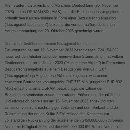
Premstätten, Österreich, und München, Deutschland (20. November
2023) -- ams OSRAM (SIX: AMS), gibt die Bedingungen zur geplanten
ordentlichen Kapitalerhöhung in Form einer Bezugsrechtsemission
("Bezugsrechtsemission") bekannt, die von der außerordentlichen
Hauptversammlung am 20. Oktober 2023 genehmigt wurde.
Details der festübernommenen Bezugsrechtsemission
Der Vorstand hat am 19. November 2023 beschlossen,
724.154.662
neue, auf den Inhaber lautende, nennwertlose Stammaktien mit vollem
Dividendenrecht ab 1. Januar 2023 ("Angebotene Aktien") in Form eines
Bezugsrechtsangebots zu einem Bezugspreis von CHF 1.07
("Bezugspreis") je Angebotene Aktie auszugeben, was einem
erwarteten Bruttoerlös von ungefähr CHF 775 Mio. (ungefähr EUR 802
Mio.) entspricht. ams OSRAM beabsichtigt, die Erlöse der
Bezugsrechtsemission zusammen mit den Erlösen aus der erhöhten
und erfolgreich bepreisten am 16. November 2023 angekündigten
Emission von nicht-nachrangigen Anleihen und dem Verkauf und der
Rückmietung der neuen Kulim 8-Zoll-Anlage des Konzerns zur
vollständigen Rückzahlung der ausstehenden $450.000.000 7% Senior
Notes mit Fälligkeit 2025 und der €850.000.000 6% Senior Notes mit