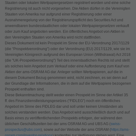
Staaten oder lokalen Wertpapiergesetzen registriert worden und eine solche
Registrierung ist auch nicht vorgesehen. Die Aktien dürfen in die Vereinigten
Staaten von Amerika nur aufgrund einer Registrierung oder einer
Ausnahmeregelung von der Registrierungspflicht des Securities Act und
anwendbaren bundesstaatlichen oder lokalen Wertpapiergesetzen verkauft
oder zum Kauf angeboten werden. Ein öffentliches Angebot von Aktien in
den Vereinigten Staaten von Amerika wird nicht stattfinden.
Dieses Dokument ist kein Prospekt im Sinne der EU-Verordnung 2017/1129
(die “Prospektverordnung”) oder der Verordnung (EU) 2017/1129, wie sie im
Vereinigten Königreich aufgrund des European Union (Withdrawal) Act 2018
(die "UK-Prospektverordnung") Teil des innerstaatlichen Rechts ist und stellt
als solches kein Angebot zum Verkauf oder eine Aufforderung zum Kauf von
Aktien der ams-OSRAM AG dar. Anleger sollten Wertpapieren, auf die in
diesem Dokument Bezug genommen wird, nicht zeichnen, es sei denn auf
der Grundlage der Informationen, die in dem auf die Wertpapiere bezogenen
Prospekt enthalten sind.
Diese Bekanntmachung stellt weder einen Prospekt im Sinne der Artikel 35
ff. des Finanzdienstleistungsgesetzes (“FIDLEG”) noch ein öffentliches
Angebot im Sinne des FIDLEG dar und soll unter keinen Umständen als
solches verstanden werden. Das Angebot wird ausschließlich durch und auf
Basis eines zu veröffentlichenden Prospekts erfolgen, der während den
üblichen Geschäftszeiten bei der ams OSRAM AG und UBS AG (
swiss-
prospectus@ubs.com
), sowie auf der Website der ams OSRAM (
https://ams-
osram.com/investor-relations
) kostenfrei zur Verfügung stehen wird. Eine