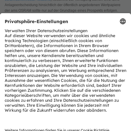
Anlageentscheidung hinsichtlich der öffentlich angebotenen Wertpapiere
der ams OSRAM sollte nur auf der Grundlage eines Prospekts erfolgen.
Über ams OSRAM
Die ams OSRAM Gruppe (SIX: AMS), ist ein weltweit
führender Anbieter von intelligenten Sensoren und
Emittern. Wir verbinden Licht mit Intelligenz und
Innovation mit Leidenschaft und bereichern so das
Leben der Menschen.
Mit einer gemeinsam mehr als 110 Jahren
zurückreichenden Geschichte definiert sich unser
Unternehmen im Kern durch Vorstellungskraft, tiefes
technisches Know-how sowie die Fähigkeit, Sensor- und
Lichttechnologien im globalen industriellen Maßstab zu
fertigen. Wir entwickeln begeisternde Innovationen, die
es unseren Kunden in den Märkten Automobil,
Industrie, Gesundheit und Consumer ermöglichen, ihren
Wettbewerbsvorsprung zu behaupten. Zugleich treiben