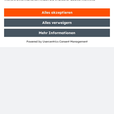
wir damit Innovationen voran, die unsere
Lebensqualität hinsichtlich Gesundheit, Sicherheit und
Komfort nachhaltig erhöhen und dabei die
Auswirkungen auf die Umwelt reduzieren.
Unsere rund 20.000 Mitarbeiter weltweit sorgen mit
Innovationen in den Bereichen Sensorik, Beleuchtung
und Visualisierung für sichereres Fahren, effektivere
medizinische Diagnosen und mehr Komfort im
Kommunikationsalltag. Unsere Arbeit lässt
Technologien für bahnbrechende Anwendungen
Wirklichkeit werden, was sich in über 15.000 erteilten
und angemeldeten Patenten widerspiegelt. Mit
Hauptsitz in Premstätten/Graz (Österreich) und einem
Co-Hauptsitz in München (Deutschland) erzielte die
ams OSRAM Gruppe im Jahr 2022 einen Umsatz von
über EUR 4,8 Mrd. und ist als ams-OSRAM AG an der
SIX Swiss Exchange notiert (ISIN: AT0000A18XM4).
Mehr über uns erfahren Sie auf
https://ams-