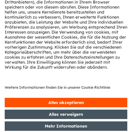
ams-OSRAM AG
Tobelbader Straße 30
8141 Premstaetten
Austria
Phone:
+43 3136 500-0
Über ams OSRAM
Newsroom
Investor Relations
Nachhaltigkeit
Standorte & Distribution
Karriere
Barrierefreiheit
Support