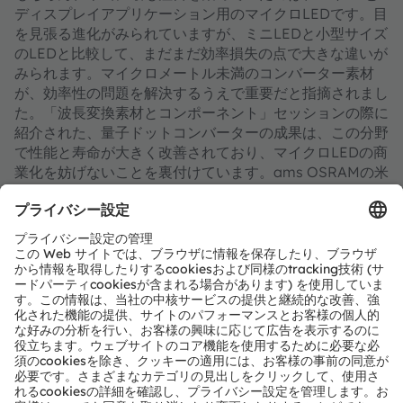
ディスプレイアプリケーション用のマイクロLEDです。目
を見張る進化がみられていますが、ミニLEDと小型サイズ
のLEDと比較して、まだまだ効率損失の点で大きな違いが
みられます。マイクロメートル未満のコンバーター素材
が、効率性の問題を解決するうえで重要だと指摘されまし
た。「波長変換素材とコンポーネント」セッションの際に
紹介された、量子ドットコンバーターの成果は、この分野
で性能と寿命が大きく改善されており、マイクロLEDの商
業化を妨げないことを裏付けています。ams OSRAMの米
国ポートランド支社に所属するBenjamin D. Mangum
が、量子ドットダウンコンバーテッド マイクロLEDデバ
イスについてのプレゼンテーションを発表しました。
繰り返しますが、SPIE Photonics Westは、産業界と学術
界の両方において、研究開発の良質なベンチマークとし
て、フォトニクスコミュニティの重要性を証明しました。
ams OSRAMでは、加えて当社のレーザー、センサ、エミ
ッタのビジネスを世界中の観衆へ紹介しつつ、当社の研究
開発とアプリケーションエンジニアリングの力強さを実証
する場を提供しました。