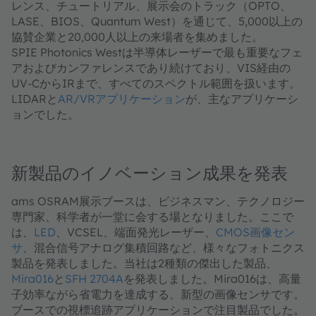
レンス、チュートリアル、展示会のトラック（OPTO、
LASE、BIOS、Quantum West）を通じて、5,000以上の
協賛企業と20,000人以上の来場者を集めました。
SPIE Photonics Westは半導体レーザーで最も重要なフェ
アおよびカンファレンスであり続けており、VIS経由の
UV-CからIRまで、すべてのスペクトル範囲を扱います。
LIDARと
AR/VRアプリケーション
が、主なアプリケーシ
ョンでした。
新製品のイノベーション成果を発表
ams OSRAM展示ブースは、ビジネスマン、テクノロジー
専門家、科学者が一堂に会する場となりました。ここで
は、
LED
、VCSEL、端面発光レーザー、
CMOS画像セン
サ
、混合信号アナログ集積回路など、様々なフォトニクス
製品を発表しました。当社は2種類の傑出した製品、
Mira016
と
SFH 2704A
を発表しました。Mira016は、高量
子効率ながら省電力を達成する、新型の画像センサです。
ブースでの視標追跡アプリケーションで注目製品でした。