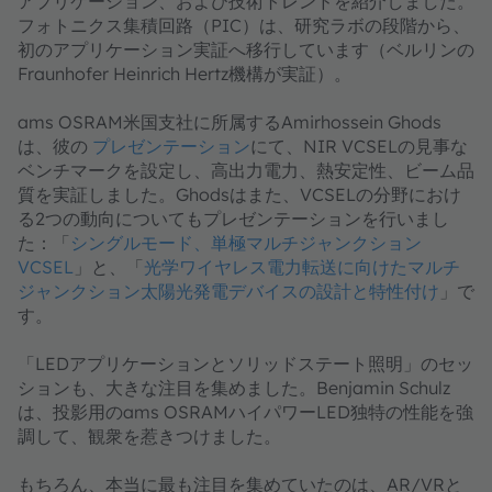
アプリケーション、および技術トレンドを紹介しました。
フォトニクス集積回路（PIC）は、研究ラボの段階から、
初のアプリケーション実証へ移行しています（ベルリンの
Fraunhofer Heinrich Hertz機構が実証）。
ams OSRAM米国支社に所属するAmirhossein Ghods
は、彼の
プレゼンテーション
にて、NIR VCSELの見事な
ベンチマークを設定し、高出力電力、熱安定性、ビーム品
質を実証しました。Ghodsはまた、VCSELの分野におけ
る2つの動向についてもプレゼンテーションを行いまし
た：「
シングルモード、単極マルチジャンクション
VCSEL
」と、「
光学ワイヤレス電力転送に向けたマルチ
ジャンクション太陽光発電デバイスの設計と特性付け
」で
す。
「LEDアプリケーションとソリッドステート照明」のセッ
ションも、大きな注目を集めました。Benjamin Schulz
は、投影用のams OSRAMハイパワーLED独特の性能を強
調して、観衆を惹きつけました。
もちろん、本当に最も注目を集めていたのは、AR/VRと