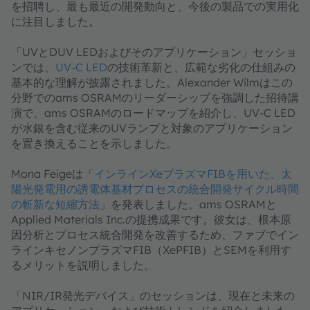
を招聘し、最も最近の開発動向と、今後の製品での実用化
に注目しました。
「UVとDUV LEDおよびそのアプリケーション」セッショ
ンでは、
UV-C LED
の技術革新と、広範な劣化の仕組みの
基本的な理解が披露されました。Alexander Wilmはこの
分野でのams OSRAMのリーダーシップを強調した招待講
演で、ams OSRAMのロードマップを紹介し、UV-C LED
が水銀を含む従来のUVランプと対象のアプリケーション
を置き換えることを示しました。
Mona Feigeは「
インラインXeプラズマFIBを用いた、太
陽光発電用の誘電体基材プロセスの統合開発サイクル時間
の斬新な短縮方法
」を発表しました。ams OSRAMと
Applied Materials Inc.の提携成果です。彼女は、根本原
因分析とプロセス統合開発を改善するため、ファブでイン
ラインキセノンプラズマFIB（XePFIB）とSEMを利用す
るメリットを説明しました。
「NIR/IR発光デバイス」のセッションは、現在と未来の