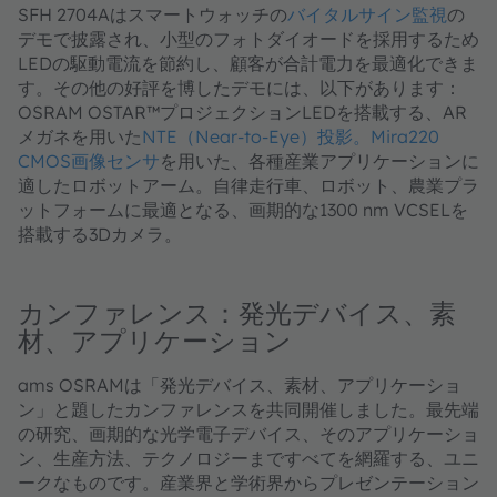
SFH 2704Aはスマートウォッチの
バイタルサイン監視
の
デモで披露され、小型のフォトダイオードを採用するため
LEDの駆動電流を節約し、顧客が合計電力を最適化できま
す。その他の好評を博したデモには、以下があります：
OSRAM OSTAR™プロジェクションLEDを搭載する、AR
メガネを用いた
NTE（Near-to-Eye）投影。
Mira220
CMOS画像センサ
を用いた、各種産業アプリケーションに
適したロボットアーム。自律走行車、ロボット、農業プラ
ットフォームに最適となる、画期的な1300 nm VCSELを
搭載する3Dカメラ。
カンファレンス：発光デバイス、素
材、アプリケーション
ams OSRAMは「発光デバイス、素材、アプリケーショ
ン」と題したカンファレンスを共同開催しました。最先端
の研究、画期的な光学電子デバイス、そのアプリケーショ
ン、生産方法、テクノロジーまですべてを網羅する、ユニ
ークなものです。産業界と学術界からプレゼンテーション