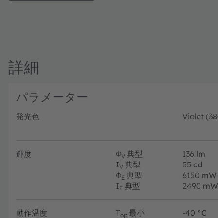
詳細
パラメーター
発光色
Violet (3
輝度
Φ
典型
136
lm
V
I
典型
55
cd
V
Φ
典型
6150
mW
E
I
典型
2490
mW
E
動作温度
T
最小
-40
°C
op