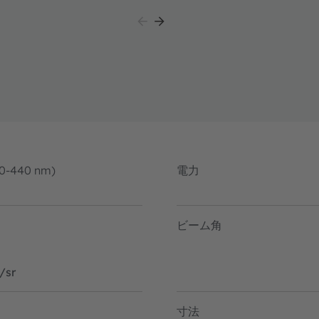
80-440 nm)
電力
ビーム角
/sr
寸法