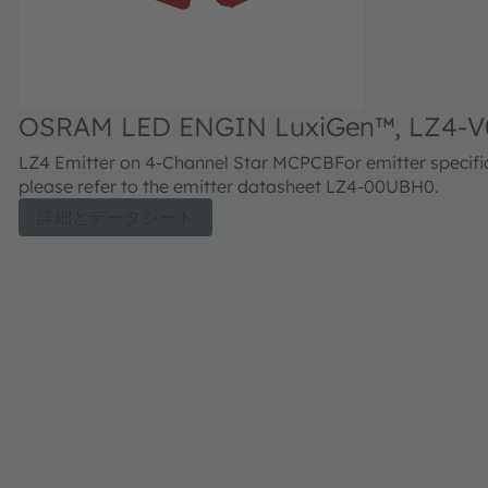
OSRAM LED ENGIN LuxiGen™, LZ4-
LZ4 Emitter on 4-Channel Star MCPCBFor emitter specific
please refer to the emitter datasheet LZ4-00UBH0.
詳細とデータシート