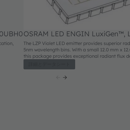
V0UBH0
OSRAM LED ENGIN LuxiGen™, 
ation,
The LZP Violet LED emitter provides superior ra
5nm wavelength bins. With a small 12.0 mm x 12.
this package provides exceptional radiant flux d
patented design has unparalleled thermal and o
詳細とデータシート
The high quality matereials used in the package 
optimize flux output, have excellent resistance t
stresses - which results in a superior reliability a
maintenance.