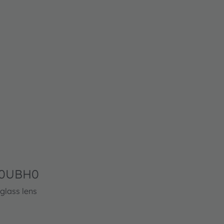
00UBH0
glass lens