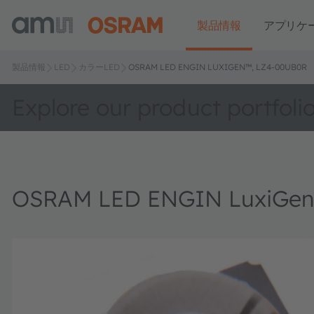
製品情報
アプリケ
製品情報
LED
カラーLED
OSRAM LED ENGIN LUXIGEN™, LZ4-00UB0R
Explore our product portfoli
OSRAM LED ENGIN LuxiGen