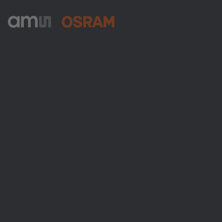
ams-OSRAM AG
Tobelbader Straße 30
8141 Premstaetten
Austria
電話:
+43 3136 500-0
ams OSRAMについて
ニュースルーム
投資家情報
サステナビリティ
拠点と代理店
採用情報
アクセシビリティ