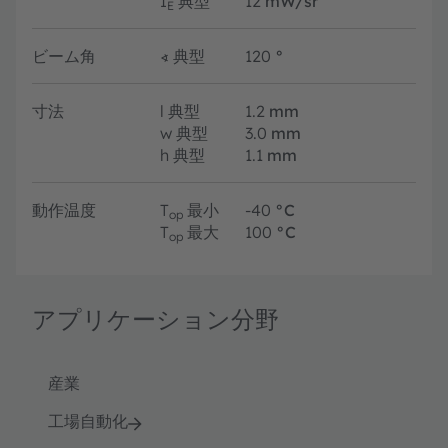
I
典型
12
mW/sr
E
ビーム角
∢
典型
120
°
寸法
l
典型
1.2
mm
w
典型
3.0
mm
h
典型
1.1
mm
動作温度
T
最小
-40
°C
op
T
最大
100
°C
op
アプリケーション分野
産業
工場自動化