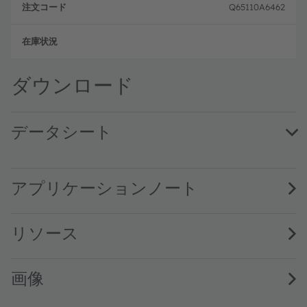
Q65110A6462
注文
ダウンロード
データシート
SFH 4254 · Datasheet · PDF · en_US
アプリケーションノート
リソース
画像