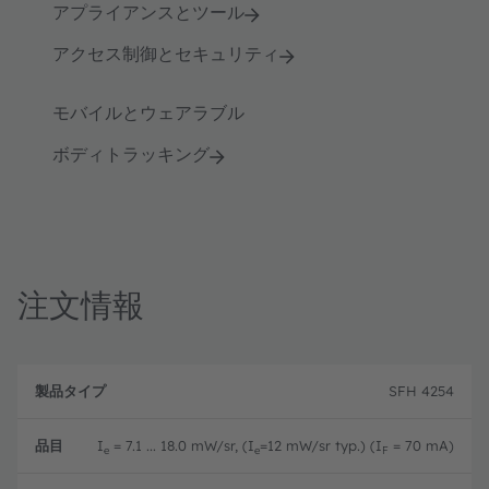
アプライアンスとツール
アクセス制御とセキュリティ
モバイルとウェアラブル
ボディトラッキング
注文情報
製
注
品
文
SFH 4254
品
タ
コ
目
イ
ー
プ
ド
I
= 7.1 ... 18.0 mW/sr, (I
=12 mW/sr typ.) (I
= 70 mA)
e
e
F