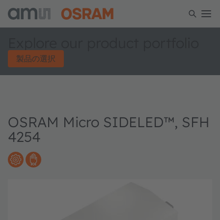
Explore our product portfolio
製品の選択
OSRAM Micro SIDELED™, SFH
4254