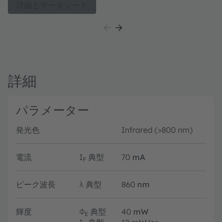
AR/VR systems. It delivers brighter infrared
詳細とデータシート
illumination while extending battery life thanks to its
superior efficiency. Housed in a completely dark
package, it enables seamless, nearly invisible
integration into modern device designs.
詳細
パラメーター
発光色
Infrared (>800 nm)
電流
I
典型
70
mA
F
ピーク波長
λ
典型
860
nm
輝度
Φ
典型
40
mW
E