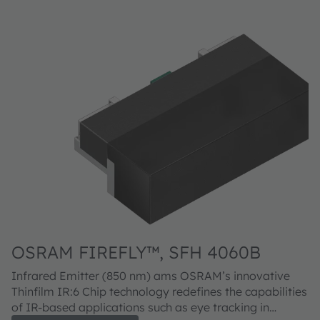
OSRAM FIREFLY™, SFH 4060B
Infrared Emitter (850 nm) ams OSRAM’s innovative
Thinfilm IR:6 Chip technology redefines the capabilities
of IR-based applications such as eye tracking in