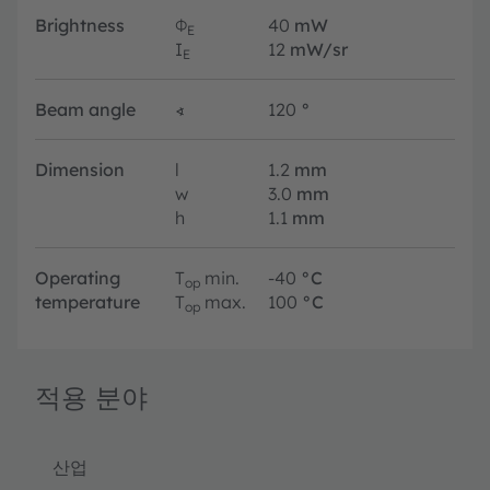
Brightness
Φ
40
mW
E
I
12
mW/sr
E
Beam angle
∢
120
°
Dimension
l
1.2
mm
w
3.0
mm
h
1.1
mm
Operating
T
min.
-40
°C
op
temperature
T
max.
100
°C
op
적용 분야
산업