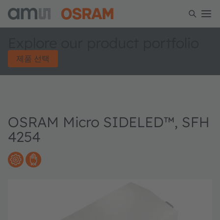
Explore our product portfolio
제품 선택
OSRAM Micro SIDELED™, SFH
4254