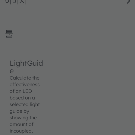
이미지
툴
LightGuid
e
Calculate the
effectiveness
of an LED
based on a
selected light
guide by
showing the
amount of
incoupled,