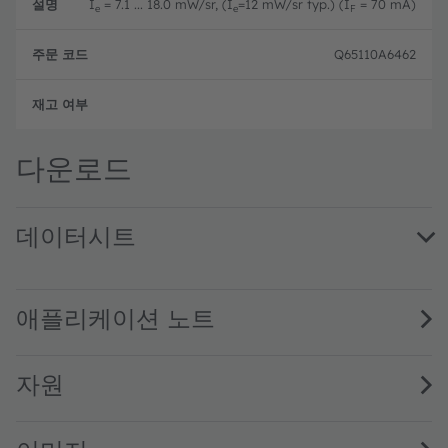
I
= 7.1 ... 18.0 mW/sr, (I
=12 mW/sr typ.) (I
= 70 mA)
e
e
F
Q65110A6462
주문 
다운로드
데이터시트
SFH 4254 · Datasheet · PDF · en_US
애플리케이션 노트
자원