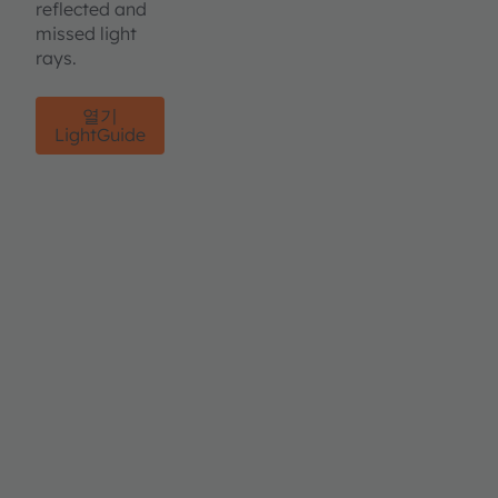
reflected and
missed light
rays.
열기
LightGuide