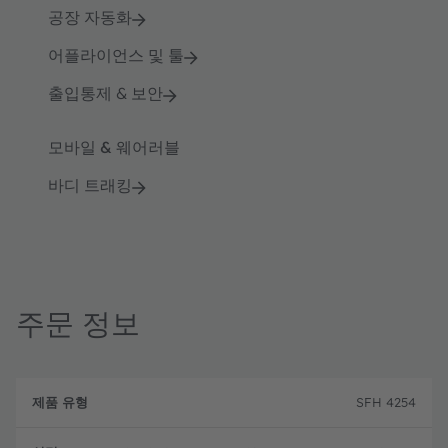
공장 자동화
어플라이언스 및 툴
출입통제 & 보안
모바일 & 웨어러블
바디 트래킹
주문 정보
제
주
품
설
문
SFH 4254
유
명
코
형
드