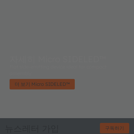
자세히 Micro SIDELED™
Flat side-emitting device ideal for compact
assembly
더 보기 Micro SIDELED™
뉴스레터 가입
구독하기