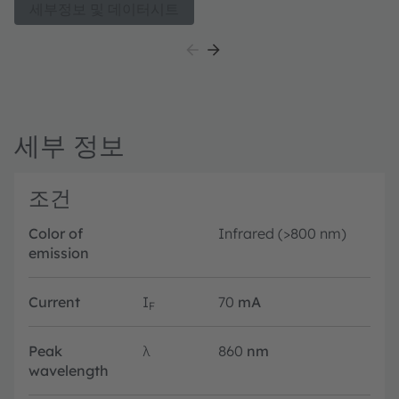
AR/VR systems. It delivers brighter infrared
세부정보 및 데이터시트
illumination while extending battery life thanks to its
superior efficiency. Housed in a completely dark
package, it enables seamless, nearly invisible
integration into modern device designs.
세부 정보
조건
Color of
Infrared (>800 nm)
emission
Current
I
70
mA
F
Peak
λ
860
nm
wavelength