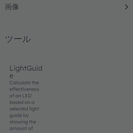
画像
ツール
LightGuid
e
Calculate the
effectiveness
of an LED
based on a
selected light
guide by
showing the
amount of