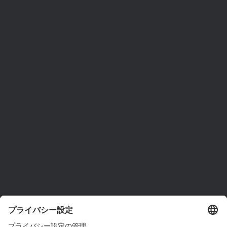
ams OSRAMについて
ニュースルーム
投資家情報
サステナビリティ
拠点と代理店
採用情報
アクセシビリティ
サポート
製品選択ツール
ダウンロードセンター
ツール
お問い合わせ