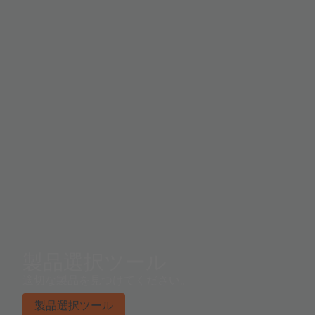
automotive qualification AEC-Q102. Please check also
our 850nm version as well as green and red Firefly
E1608.
製品選択ツール
適切な製品を見つけてください。
製品選択ツール