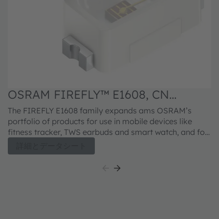
OSRAM FIREFLY™ E1608, CN
DELSS1.27
The FIREFLY E1608 family expands ams OSRAM’s
portfolio of products for use in mobile devices like
fitness tracker, TWS earbuds and smart watch, and for
health monitoring. It offers one of the smallest LED
詳細とデータシート
footprints in a highly reliable and proven package. The
compact size of only 0.8 mm x 1.6 mm x 0.6 mm
provides customers the benefit of more flexible
product designs. This IR device is the perfect choice for
SpO2 measurements as well as for proximity sensing.
Additionally, the product is ideally suited for
integration into rain sensors and therefore features the