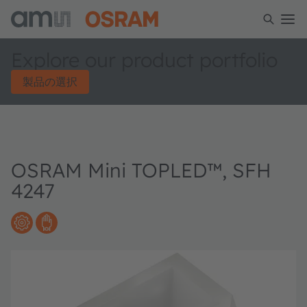
Explore our product portfolio
製品の選択
OSRAM Mini TOPLED™, SFH
4247