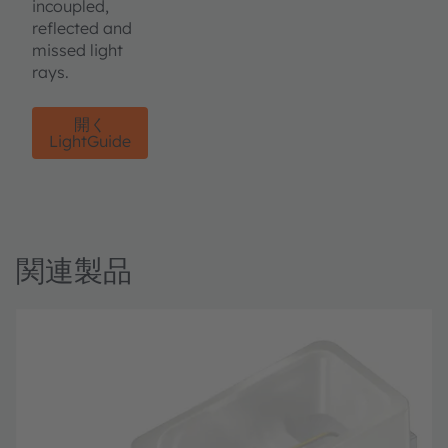
incoupled,
reflected and
missed light
rays.
開く
LightGuide
関連製品