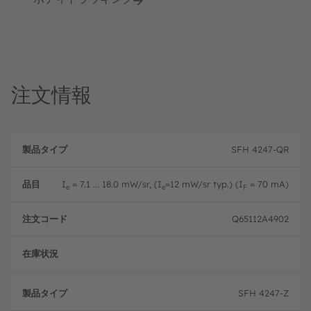
注文情報
製
注
品
文
SFH 4247-QR
品
タ
コ
目
イ
ー
プ
ド
I
= 7.1 ... 18.0 mW/sr, (I
=12 mW/sr typ.) (I
= 70 mA)
e
e
F
Q65112A4902
注文
SFH 4247-Z