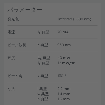
パラメーター
発光色
Infrared (>800 nm)
電流
I
典型
70
mA
F
ピーク波長
λ
典型
950
nm
輝度
Φ
典型
40
mW
E
I
典型
12
mW/sr
E
ビーム角
∢
典型
130
°
寸法
l
典型
2.2
mm
w
典型
1.4
mm
h
典型
1.3
mm