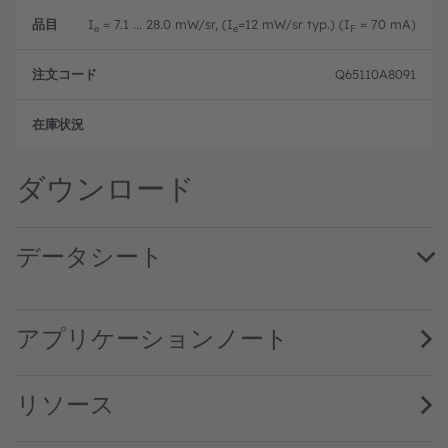
I
= 7.1 ... 28.0 mW/sr, (I
=12 mW/sr typ.) (I
= 70 mA)
e
e
F
Q65110A8091
注文
ダウンロード
データシート
SFH 4247 · Datasheet · PDF · en_US
アプリケーションノート
リソース