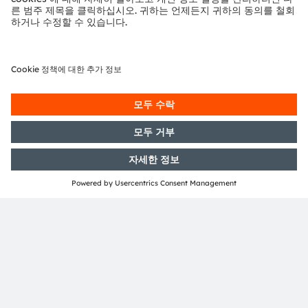
Motion Controller
RF PHYs
Protocol Engines
Temperatur Sensor
(Trajectory)
ams OSRAM
Detailed function
Product
No ams OSRAM
required
optional
offering
description available
area
offering
뉴스레터 가입
구독하기
ams-OSRAM AG
Tobelbader Straße 30
8141 Premstaetten
Austria
전화:
+43 3136 500-0