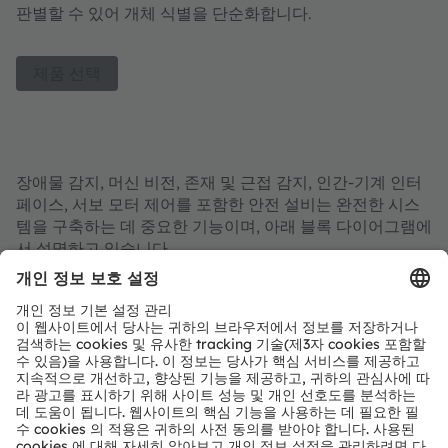
판별할 수 있어 개체 식별을 단순화합니다.
제품 선택
장애물 감지, 머신 비전, 존재 및 근접 감지, 인간-기계 인터
페이스, 서보 모터 제어를 포함한 안전 설비는 완전한 시스
템을 구축하는 데 중요한 기능이며, 아래 블록 다이어그램에
서 설명하고 있습니다.
Safety Installations
Tools
Material
Obstacle Detection
Pick & Place
Inspection
Machine Vision (2D or 3D)
Presence & Proximity Detection
Machine
Material
Vision
Processing
Structured light
Image sensor
LED
Laser
projection:
Dot-Projector
Driver
LED
Laser
Human-Machine-Interface (HMI)
Ambient Light
Eviyos
Projection
Driver
Photodetector
Sensor
Status LED
Capacitive Sensor
Color or Multi-Color
Safety Controller
(Presence, Force, Collision)
Optical force detection
Servo Motor Control
Optical front end
Analog Front End
System Controller
Position Sensor
(Tool Controls)
Optical Position
Motor
Connectivity
Encoder
Inverter