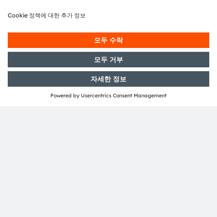
Live Webinar: High-Resolution
Multi-Zone Sensing with the
TMF8829 dToF Sensor
Discover how precise 3D depth sensing can improve
presence detection and spatial awareness in real-world
designs, from robotics and logistics to mobile,
wearables and other smart appliances.
What you’ll gain:
A clear introduction to direct Time-of-Flight sensing
technology