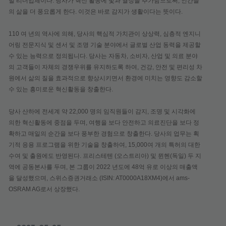
벌 리더업체이다. 당사가 혁신 활동에 빛과 열정을 추가함으로써, 인간들
의 삶을 더 풍요롭게 한다. 이것은 바로 감지가 생활이다는 뜻이다.
110 여 년의 역사에 의해, 당사의 핵심적 가치관이 상상력, 심층적 엔지니
어링 전문지식 및 센서 및 조명 기술 분야에서 글로벌 산업 동력을 제공할
수 있는 능력으로 정의됩니다. 당사는 자동차, 소비자, 산업 및 의료 분야
의 고객들이 자체의 경쟁우위를 유지하도록 하여, 건강, 안전 및 편리성 차
원에서 삶의 질을 효과적으로 향상시키면서 환경에 미치는 영향도 감소할
수 있는 흥미로운 혁신활동을 창출한다.
당사 산하에 전세계 약 22,000 명의 임직원들이 감지, 조명 및 시각화에
의한 혁신활동에 중점을 두며, 여행을 보다 안전하고 의료진단을 보다 정
확하고 매일의 순간을 보다 풍부한 경험으로 창출한다. 당사의 업무는 획
기적 응용 프로그램을 위한 기술을 창출하여, 15,000여 개의 특허의 대한
수여 및 출원에도 반영된다. 프리스테텐 (오스트리아) 및 뮌헨(독일) 두 지
역에 공동본사를 두며, 본 그룹이 2022 년도에 48억 유로 이상의 매출액
을 달성했으며, 스위스증권거래소 (ISIN: AT0000A18XM4)에서 ams-
OSRAM AG로서 상장했다.