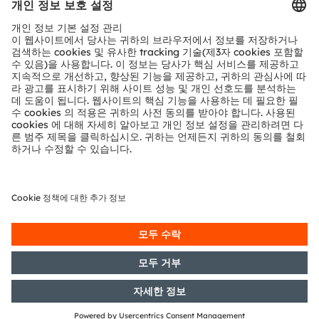
Senior Vice President
Corporate Communications
T: +43 3136 500-0
press@ams-osram.com
Download
PDF
EN
DE
공유: