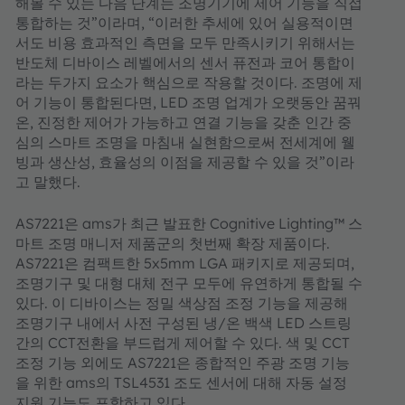
해볼 수 있는 다음 단계는 조명기기에 제어 기능을 직접
통합하는 것”이라며, “이러한 추세에 있어 실용적이면
서도 비용 효과적인 측면을 모두 만족시키기 위해서는
반도체 디바이스 레벨에서의 센서 퓨전과 코어 통합이
라는 두가지 요소가 핵심으로 작용할 것이다. 조명에 제
어 기능이 통합된다면, LED 조명 업계가 오랫동안 꿈꿔
온, 진정한 제어가 가능하고 연결 기능을 갖춘 인간 중
심의 스마트 조명을 마침내 실현함으로써 전세계에 웰
빙과 생산성, 효율성의 이점을 제공할 수 있을 것”이라
고 말했다.
AS7221은 ams가 최근 발표한 Cognitive Lighting™ 스
마트 조명 매니저 제품군의 첫번째 확장 제품이다.
AS7221은 컴팩트한 5x5mm LGA 패키지로 제공되며,
조명기구 및 대형 대체 전구 모두에 유연하게 통합될 수
있다. 이 디바이스는 정밀 색상점 조정 기능을 제공해
조명기구 내에서 사전 구성된 냉/온 백색 LED 스트링
간의 CCT전환을 부드럽게 제어할 수 있다. 색 및 CCT
조정 기능 외에도 AS7221은 종합적인 주광 조명 기능
을 위한 ams의 TSL4531 조도 센서에 대해 자동 설정
지원 기능도 포함하고 있다.