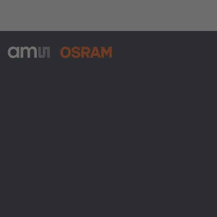
ams-OSRAM AG
Tobelbader Straße 30
8141 Premstaetten
Austria
전화:
+43 3136 500-0
ams OSRAM 소개
뉴스룸
투자자
지속 가능성