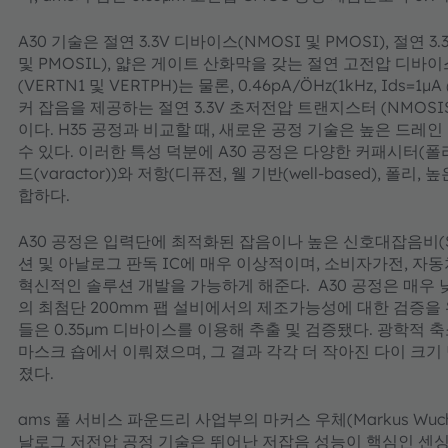
A30 기술은 절연 3.3V 디바이스(NMOSI 및 PMOSI), 절연 
및 PMOSIL), 얇은 게이트 산화막을 갖는 절연 고전압 디바이
(VERTN1 및 VERTPH)는 물론, 0.46pA/ÖHz(1kHz, Ids=1
커 잡음을 제공하는 절연 3.3V 초저전압 트랜지스터 (NMOS
이다. H35 공정과 비교할 때, 새로운 공정 기술은 높은 드레인
수 있다. 이러한 특성 덕분에 A30 공정은 다양한 커패시터(폴
드(varactor))와 저항(디퓨전, 웰 기반(well-based), 폴
합하다.
A30 공정은 입력단에 최적화된 잡음이나 높은 신호대잡음비(
션 및 아날로그 판독 IC에 매우 이상적이며, 소비자가전, 자동
혁신적인 솔루션 개발을 가능하게 해준다. A30 공정은 매우 
의 최첨단 200mm 팹 설비에서의 제조가능성에 대한 검증을 완
들은 0.35µm 디바이스를 이용해 추출 및 검증됐다. 광학적 축
마스크 숍에서 이뤄졌으며, 그 결과 각각 더 작아진 다이 크기
졌다.
ams 풀 서비스 파운드리 사업부의 마커스 우체(Markus Wuc
날로그 저전압 공정 기술은 뛰어난 저잡음 성능이 핵심인 센싱