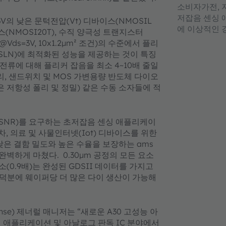
소비자가전, 자
저잡음 센싱 
3.3V의 낮은 문턱전압(Vt) 디바이스(NMOSIL
에 이상적인 강
스(NMOSI20T), 수직 양극성 트랜지스터
µA @Vds=3V, 10x1.2µm² 조건)의 수준에서 플리
ISLN)에 최적화된 성능을 제공하는 것이 특징
 전류에 대해 플리커 잡음을 최소 4~10배 줄일
리, 샌드위치 및 MOS 가변용량 반도체 다이오
리, 높은 저항성 폴리 및 정밀) 같은 수동 소자들에 적
SNR)를 요구하는 초저잡음 센싱 애플리케이
차, 의료 및 사물인터넷(Iot) 디바이스를 위한
낮은 결함 밀도와 높은 수율을 보장하는 ams
벽하게 마쳤다. 0.30µm 공정의 모든 요소
소(0.9배)는 완성된 GDSII 데이터를 가지고
 덕분에 웨이퍼당 더 많은 다이 생산이 가능해
hse) 제너럴 매니저는 “새로운 A30 고성능 아
 애플리케이션 및 아날로그 판독 IC 분야에서