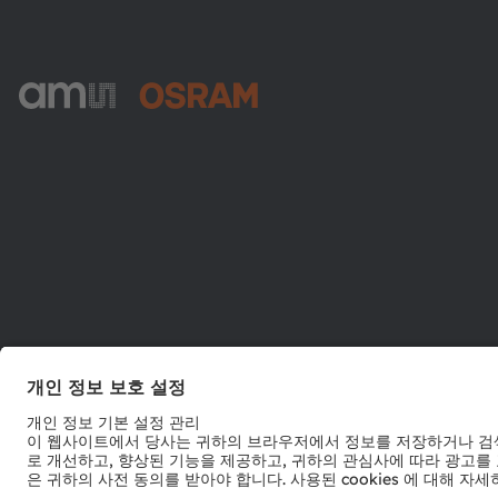
ams-OSRAM AG
Tobelbader Straße 30
8141 Premstaetten
Austria
전화:
+43 3136 500-0