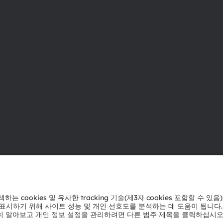
ams OSRAM 소개
지원
뉴스룸
제품 선택기
투자자
다운로드 센
지속 가능성
툴
위치 & 분포
문의
인재채용
기술 지원
접근성
파트너 네트
내부 고발